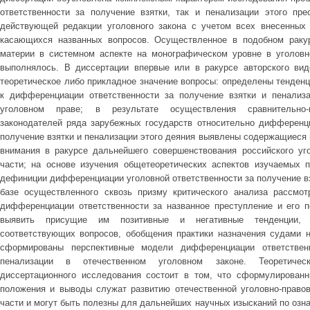
ответственности за получение взятки, так и пенализации этого пре
действующей редакции уголовного закона с учетом всех внесенных
касающихся названных вопросов. Осуществленное в подобном раку
материи в системном аспекте на монографическом уровне в уголовн
выполнялось. В диссертации впервые или в ракурсе авторского в
теоретическое либо прикладное значение вопросы: определены тенденц
к дифференциации ответственности за получение взятки и пенализа
уголовном праве; в результате осуществления сравнительно-
законодателей ряда зарубежных государств относительно дифференци
получение взятки и пенализации этого деяния выявлены содержащиеся
внимания в ракурсе дальнейшего совершенствования российского уг
части; на основе изучения общетеоретических аспектов изучаемых 
дефиниции дифференциации уголовной ответственности за получение взя
базе осуществленного сквозь призму критического анализа рассмот
дифференциации ответственности за названное преступление и его 
выявить присущие им позитивные и негативные тенденции, ко
соответствующих вопросов, обобщения практики назначения судами н
сформированы перспективные модели дифференциации ответствен
пенализации в отечественном уголовном законе. Теоретичес
диссертационного исследования состоит в том, что сформулирован
положения и выводы служат развитию отечественной уголовно-право
части и могут быть полезны для дальнейших научных изысканий по озна