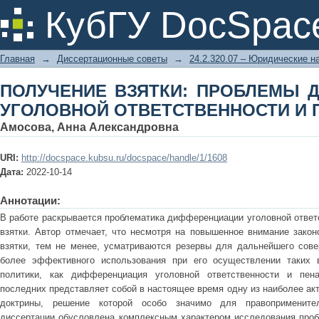
ПОЛУЧЕНИЕ ВЗЯТКИ: ПРОБЛЕ
КубГУ DocSpac
ОТВЕТСТВЕННОСТИ И ПЕНАЛИЗАЦИ
Главная
→
Диссертационные советы
→
24.2.320.07 – Юридические н
ПОЛУЧЕНИЕ ВЗЯТКИ: ПРОБЛЕМЫ 
УГОЛОВНОЙ ОТВЕТСТВЕННОСТИ И 
Амосова, Анна Александровна
URI:
http://docspace.kubsu.ru/docspace/handle/1/1608
Дата:
2022-10-14
Аннотации:
В работе раскрывается проблематика дифференциации уголовной ответ
взятки. Автор отмечает, что несмотря на повышенное внимание закон
взятки, тем не менее, усматриваются резервы для дальнейшего сове
более эффективного использования при его осуществлении таких 
политики, как дифференциация уголовной ответственности и пена
последних представляет собой в настоящее время одну из наиболее ак
доктрины, решение которой особо значимо для правоприменител
диссертации обусловлена комплексным характером исследования про