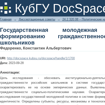
Государственная молодежн
КубГУ DocSpac
гражданственности российских шко
Главная
→
Диссертационные советы
→
24.2.320.08 – Политические н
Государственная молодежна
формированию гражданственно
школьников
Федоренко, Константин Альбертович
URI:
http://docspace.kubsu.ru/docspace/handle/1/1700
Дата:
2023-09-28
Аннотации:
Цель исследования - обосновать институционально-деятел
гражданственности российских школьников в системе государ
охарактеризовать ее на основе эмпирических данных. Выявлен
гражданственности социально-политическими науками. Охарактер
исследования государственной молодежной политики в системе формир
идентичности. Определены субъекты, ресурсы, механизмы и технолог