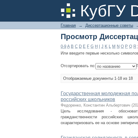
Просмотр Диссертац
КубГУ 
Главная
→
Диссертационные советы
Просмотр Диссертац
0-9
A
B
C
D
E
F
G
H
I
J
K
L
M
N
O
P
Q
R
Или введите первые несколько символо
Отсортировать по:
Отображаемые документы 1-18 из 18
Государственная молодежная по
российских школьников
Федоренко, Константин Альбертович
(
20
Цель исследования - обосновать
гражданственности российских шко
охарактеризовать ее на основе эмпириче
Гражданская солидарность в сов