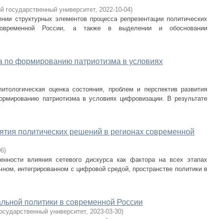
й государственный университет
,
2022-10-04
)
нии структурных элементов процесса репрезентации политических
 современной России, а также в выделении и обосновании
а по формированию патриотизма в условиях
итологическая оценка состояния, проблем и перспектив развития
ормированию патриотизма в условиях цифровизации. В результате
нятия политических решений в регионах современной
06
)
енности влияния сетевого дискурса как фактора на всех этапах
чном, интегрированном с цифровой средой, пространстве политики в
льной политики в современной России
государственный университет
,
2023-03-30
)