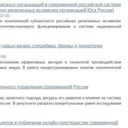
гиозных организаций в современной российской системе
ере религиозных исламских организаций Юга России)
02-16
)
я политической субъектности российских религиозных исламских
политико-значимого функционирования в системе национальной
у новых медиа: специфика, формы и технологии
-06
)
основание эффективных методик и технологий противодействия
вых медиа. В работе концептуализировано понятие «политический
личного управления современной России
у проектного подхода, ресурсы его развития и влияния на систему
России. В результате раскрыты концептуальные рамки исследования
ъектов в публичном онлайн-пространстве современной