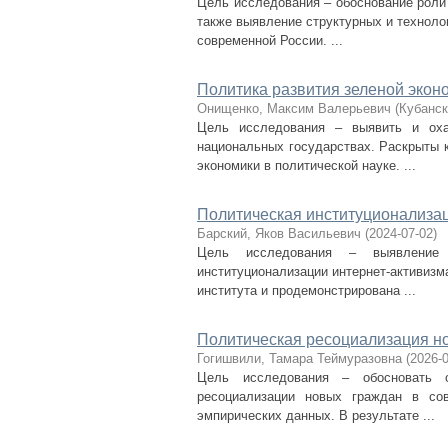
Цель исследования – обоснование роли 
также выявление структурных и техноло
современной России. ...
Политика развития зеленой экон
Онищенко, Максим Валерьевич
(
Кубанск
Цель исследования – выявить и оха
национальных государствах. Раскрыты 
экономики в политической науке. ...
Политическая институционализац
Барский, Яков Васильевич
(
2024-07-02
)
Цель исследования – выявление 
институционализации интернет-активизм
института и продемонстрирована ...
Политическая ресоциализация н
Гогишвили, Тамара Теймуразовна
(
2026-
Цель исследования – обосновать о
ресоциализации новых граждан в сов
эмпирических данных. В результате ...