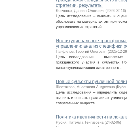
стратегии, результаты
Левченко, Даниил Олегович
(
2026-02-16
)
Цель исследования – выявить и оцени
обосновать на материалах эмпирическог
управленческих стратегий ...
Институциональные трансформаци
управлении: анализ специфики р
Панфилов, Георгий Олегович
(
2025-12-29
Цель исследования – выявление ос
гражданского участия в субъектах Ро
«институционализация электронного ...
Новые субъекты публичной полит
Шестакова, Анастасия Андреевна
(
Кубан
Цель исследования – определить соде
выявить и описать практики актуализац
современных обществ. ...
Политика идентичности на локаль
Русия, Натэлла Тенгизовна
(
24-02-06
)