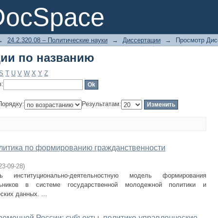
ии по названию
DocSpace
→
24.2.320.08 – Политические науки
→
Диссертации
→
Просмотр Дис
ии по названию
S
T
U
V
W
X
Y
Z
в:
Порядку:
Результатам:
литика по формированию гражданственности
23-09-28
)
 институционально-деятельностную модель формирования
льников в системе государственной молодежной политики и
ских данных. ...
ременной России: субъекты, политико-управленческие