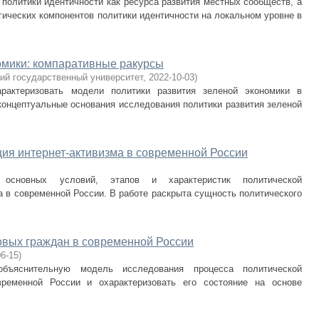
политики идентичности как ресурса развития местных сообществ, а
гических компонентов политики идентичности на локальном уровне в
омики: компаративные ракурсы
ий государственный университет
,
2022-10-03
)
рактеризовать модели политики развития зеленой экономики в
концептуальные основания исследования политики развития зеленой
ия интернет-активизма в современной России
основных условий, этапов и характеристик политической
а в современной России. В работе раскрыта сущность политического
овых граждан в современной России
06-15
)
бъяснительную модель исследования процесса политической
ременной России и охарактеризовать его состояние на основе