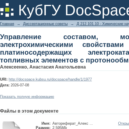
Управление составом, морфологи
КубГУ DocSpac
наноструктурных платиносодержащи
элементов с протонообменной мем
Главная
→
Диссертационные советы
→
Д 212.101.10 - Химические на
Управление составом, м
электрохимическими свойствами
платиносодержащих электрока
топливных элементов с протонооб
Алексеенко, Анастасия Анатольевна
URI:
http://docspace.kubsu.ru/docspace/handle/1/1977
Дата:
2026-07-08
Показать полную информацию
Файлы в этом документе
Имя:
Автореферат_Алекс ...
Откры
Размер:
2.595Mb