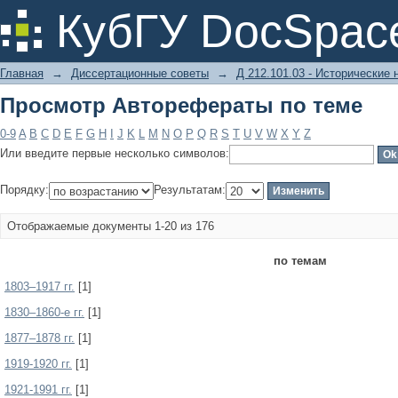
Просмотр Авторефераты по теме
КубГУ DocSpac
Главная
→
Диссертационные советы
→
Д 212.101.03 - Исторические 
Просмотр Авторефераты по теме
0-9
A
B
C
D
E
F
G
H
I
J
K
L
M
N
O
P
Q
R
S
T
U
V
W
X
Y
Z
Или введите первые несколько символов:
Порядку:
Результатам:
Отображаемые документы 1-20 из 176
по темам
1803–1917 гг.
[1]
1830–1860-е гг.
[1]
1877–1878 гг.
[1]
1919-1920 гг.
[1]
1921-1991 гг.
[1]