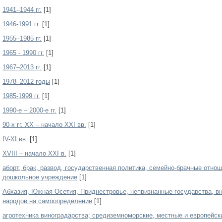
1941–1944 гг.
[1]
1946-1991 гг.
[1]
1955–1985 гг.
[1]
1965 - 1990 гг.
[1]
1967–2013 гг.
[1]
1978–2012 годы
[1]
1985-1999 гг.
[1]
1990-е – 2000-е гг.
[1]
90-х гг. XX – начало XXI вв.
[1]
IV-XI вв.
[1]
XVIII – начало XXI в.
[1]
аборт, брак, развод, государственная политика, семейно-брачные отнош
дошкольное учреждение
[1]
Абхазия, Южная Осетия, Приднестровье, непризнанные государства, в
народов на самоопределение
[1]
агротехника виноградарства; средиземноморские, местные и европейск