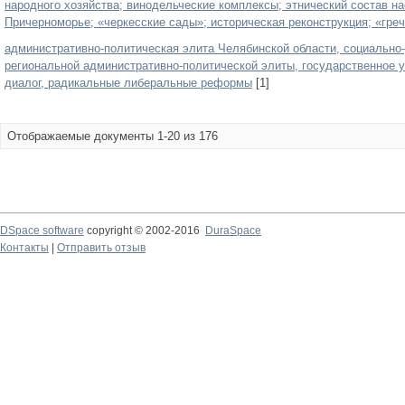
народного хозяйства; винодельческие комплексы; этнический состав н
Причерноморье; «черкесские сады»; историческая реконструкция; «греч
административно-политическая элита Челябинской области, социально
региональной административно-политической элиты, государственное уп
диалог, радикальные либеральные реформы
[1]
Отображаемые документы 1-20 из 176
DSpace software
copyright © 2002-2016
DuraSpace
Контакты
|
Отправить отзыв