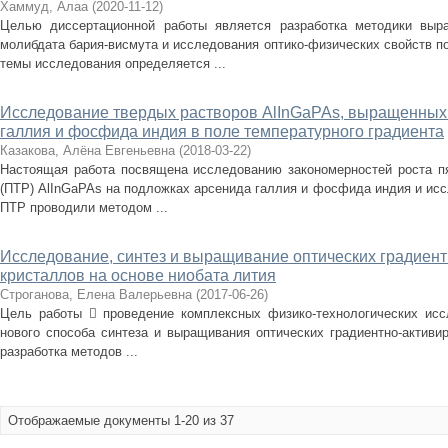
Хаммуд, Алаа
(
2020-11-12
)
Целью диссертационной работы является разработка методики выр
молибдата бария-висмута и исследования оптико-физических свойств п
темы исследования определяется ...
Исследование твердых растворов AlInGaPAs, выращенных
галлия и фосфида индия в поле температурного градиента
Казакова, Алёна Евгеньевна
(
2018-03-22
)
Настоящая работа посвящена исследованию закономерностей роста п
(ПТР) AlInGaPAs на подложках арсенида галлия и фосфида индия и ис
ПТР проводили методом ...
Исследование, синтез и выращивание оптических градиен
кристаллов на основе ниобата лития
Строганова, Елена Валерьевна
(
2017-06-26
)
Цель работы  проведение комплексных физико-технологических исс
нового способа синтеза и выращивания оптических градиентно-активи
разработка методов ...
Отображаемые документы 1-20 из 37