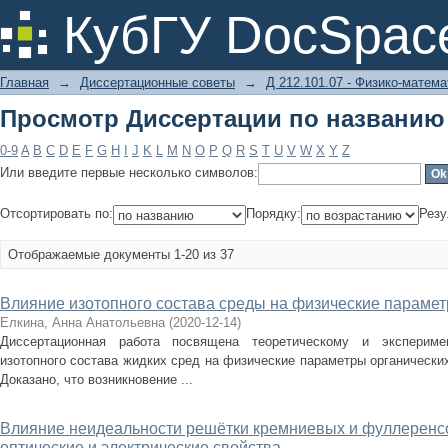
Просмотр Диссертации по названию
КубГУ DocSpac
Главная
→
Диссертационные советы
→
Д 212.101.07 - Физико-матема
Просмотр Диссертации по названию
0-9
A
B
C
D
E
F
G
H
I
J
K
L
M
N
O
P
Q
R
S
T
U
V
W
X
Y
Z
Или введите первые несколько символов:
Отсортировать по:
Порядку:
Резу
Отображаемые документы 1-20 из 37
Влияние изотопного состава среды на физические парамет
Елкина, Анна Анатольевна
(
2020-12-14
)
Диссертационная работа посвящена теоретическому и экспериме
изотопного состава жидких сред на физические параметры органических
Доказано, что возникновение ...
Влияние неидеальности решётки кремниевых и фуллеренсо
оптические и электрические свойства