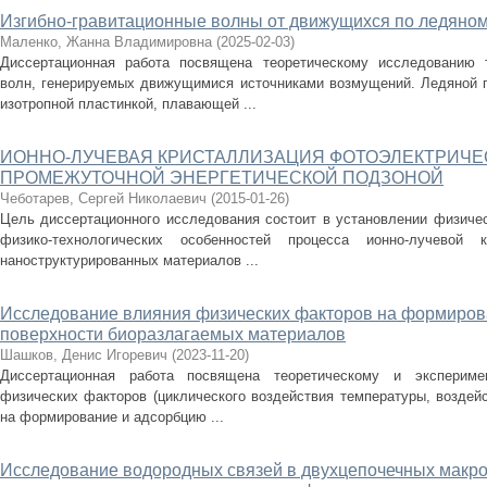
Изгибно-гравитационные волны от движущихся по ледяно
Маленко, Жанна Владимировна
(
2025-02-03
)
Диссертационная работа посвящена теоретическому исследованию т
волн, генерируемых движущимися источниками возмущений. Ледяной п
изотропной пластинкой, плавающей ...
ИОННО-ЛУЧЕВАЯ КРИСТАЛЛИЗАЦИЯ ФОТОЭЛЕКТРИЧЕ
ПРОМЕЖУТОЧНОЙ ЭНЕРГЕТИЧЕСКОЙ ПОДЗОНОЙ
Чеботарев, Сергей Николаевич
(
2015-01-26
)
Цель диссертационного исследования состоит в установлении физичес
физико-технологических особенностей процесса ионно-лучевой к
наноструктурированных материалов ...
Исследование влияния физических факторов на формиров
поверхности биоразлагаемых материалов
Шашков, Денис Игоревич
(
2023-11-20
)
Диссертационная работа посвящена теоретическому и экспериме
физических факторов (циклического воздействия температуры, воздей
на формирование и адсорбцию ...
Исследование водородных связей в двухцепочечных макро