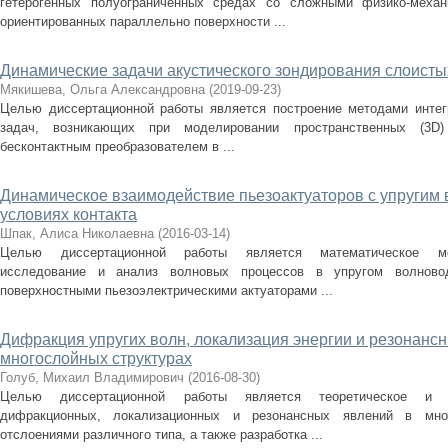
гетерогенных полуограниченных средах со сложными физико-механ
ориентированных параллельно поверхности ...
Динамические задачи акустического зондирования слоисты
Мякишева, Ольга Александровна
(
2019-09-23
)
Целью диссертационной работы является построение методами интег
задач, возникающих при моделировании пространственных (3D
бесконтактным преобразователем в ...
Динамическое взаимодействие пьезоактуаторов с упругим
условиях контакта
Шпак, Алиса Николаевна
(
2016-03-14
)
Целью диссертационной работы является математическое мод
исследование и анализ волновых процессов в упругом волнов
поверхностными пьезоэлектрическими актуаторами ...
Дифракция упругих волн, локализация энергии и резонан
многослойных структурах
Голуб, Михаил Владимирович
(
2016-08-30
)
Целью диссертационной работы является теоретическое и э
дифракционных, локализационных и резонансных явлений в мно
отслоениями различного типа, а также разработка ...