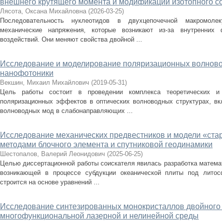
внешнего крутящего момента и модификации изотопного с
Лясота, Оксана Михайловна
(
2026-03-25
)
Последовательность нуклеотидов в двухцепочечной макромоле
механические напряжения, которые возникают из-за внутренних
воздействий. Они меняют свойства двойной ...
Исследование и моделирование поляризационных волново
нанофотоники
Векшин, Михаил Михайлович
(
2019-05-31
)
Цель работы состоит в проведении комплекса теоретических и 
поляризационных эффектов в оптических волноводных структурах, вк
волноводных мод в слабонаправляющих ...
Исследование механических предвестников и модели «ста
методами блочного элемента и спутниковой геодинамики
Шестопалов, Валерий Леонидович
(
2025-06-25
)
Целью диссертационной работы соискателя явилась разработка матема
возникающей в процессе субдукции океанической плиты под литос
строится на основе уравнений ...
Исследование синтезированных монокристаллов двойного 
многофункциональной лазерной и нелинейной среды