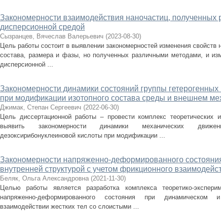
Закономерности взаимодействия наночастиц, полученных 
дисперсионной средой
Сызранцев, Вячеслав Валерьевич
(
2023-08-30
)
Цель работы состоит в выявлении закономерностей изменения свойств н
состава, размера и фазы, но полученных различными методами, и изм
дисперсионной ...
Закономерности динамики состояний группы гетерогенных
при модификации изотопного состава среды и внешнем ме
Джимак, Степан Сергеевич
(
2022-06-30
)
Цель диссертационной работы – провести комплекс теоретических и
выявить закономерности динамики механических движен
дезоксирибонуклеиновой кислоты при модификации ...
Закономерности напряженно-деформированного состояния
внутренней структурой с учетом фрикционного взаимодейс
Беляк, Ольга Александровна
(
2021-11-30
)
Целью работы является разработка комплекса теоретико-экспери
напряженно-деформированного состояния при динамическом и
взаимодействии жестких тел со слоистыми ...