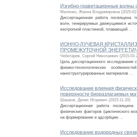
Изгибно-гравитационные волны 
Маленко, Жанна Владимировна
(
2025-02
Диссертационная работа посвящена т
волн, генерируемых движущимися источ
изотропной пластинкой, плавающей ...
ИОННО-ЛУЧЕВАЯ КРИСТАЛЛИ
ПРОМЕЖУТОЧНОЙ ЭНЕРГЕТИ
Чеботарев, Сергей Николаевич
(
2015-01-
Цель диссертационного исследования с
физико-технологических особенност
наноструктурированных материалов ...
Исследование влияния физическ
поверхности биоразлагаемых ма
Шашков, Денис Игоревич
(
2023-11-20
)
Диссертационная работа посвящена 
физических факторов (циклического во
на формирование и адсорбцию ...
Исследование водородных связе