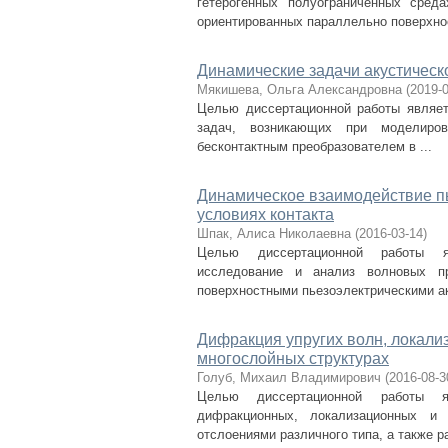
гетерогенных полуограниченных сред
ориентированных параллельно поверхнос
Динамические задачи акустическ
Мякишева, Ольга Александровна
(
2019-
Целью диссертационной работы являет
задач, возникающих при моделиров
бесконтактным преобразователем в ...
Динамическое взаимодействие пь
условиях контакта
Шпак, Алиса Николаевна
(
2016-03-14
)
Целью диссертационной работы яв
исследование и анализ волновых п
поверхностными пьезоэлектрическими ак
Дифракция упругих волн, локал
многослойных структурах
Голуб, Михаил Владимирович
(
2016-08-3
Целью диссертационной работы яв
дифракционных, локализационных и
отслоениями различного типа, а также ра