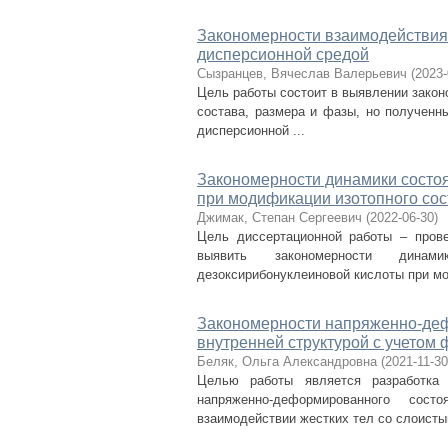
Закономерности взаимодействия
дисперсионной средой
Сызранцев, Вячеслав Валерьевич
(
2023-
Цель работы состоит в выявлении закон
состава, размера и фазы, но полученн
дисперсионной ...
Закономерности динамики состо
при модификации изотопного со
Джимак, Степан Сергеевич
(
2022-06-30
)
Цель диссертационной работы – прове
выявить закономерности динам
дезоксирибонуклеиновой кислоты при мо
Закономерности напряженно-деф
внутренней структурой с учетом
Беляк, Ольга Александровна
(
2021-11-30
Целью работы является разработка 
напряженно-деформированного сос
взаимодействии жестких тел со слоистым