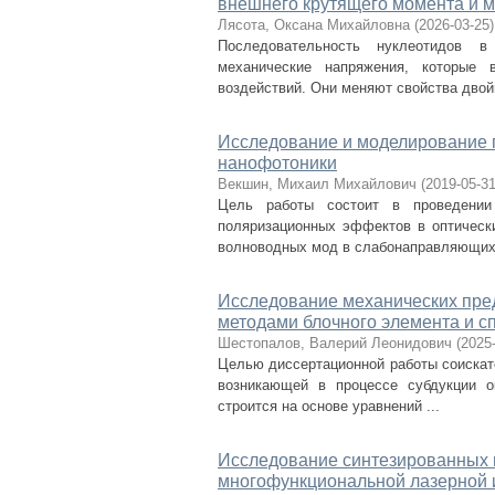
внешнего крутящего момента и 
Лясота, Оксана Михайловна
(
2026-03-25
)
Последовательность нуклеотидов 
механические напряжения, которые 
воздействий. Они меняют свойства двойн
Исследование и моделирование 
нанофотоники
Векшин, Михаил Михайлович
(
2019-05-3
Цель работы состоит в проведении 
поляризационных эффектов в оптически
волноводных мод в слабонаправляющих 
Исследование механических пред
методами блочного элемента и с
Шестопалов, Валерий Леонидович
(
2025
Целью диссертационной работы соискат
возникающей в процессе субдукции о
строится на основе уравнений ...
Исследование синтезированных 
многофункциональной лазерной 