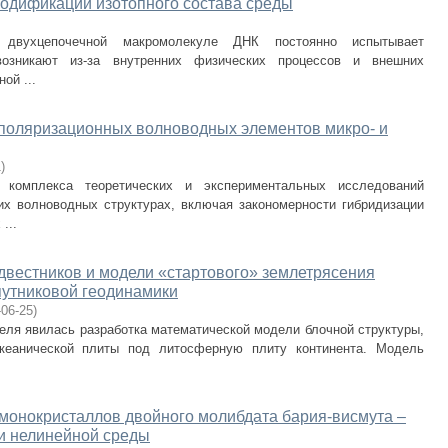
модификации изотопного состава среды
в двухцепочечной макромолекуле ДНК постоянно испытывает
возникают из-за внутренних физических процессов и внешних
ой ...
поляризационных волноводных элементов микро- и
1
)
комплекса теоретических и экспериментальных исследований
х волноводных структурах, включая закономерности гибридизации
...
вестников и модели «стартового» землетрясения
путниковой геодинамики
-06-25
)
еля явилась разработка математической модели блочной структуры,
кеанической плиты под литосферную плиту континента. Модель
монокристаллов двойного молибдата бария-висмута ‒
и нелинейной среды