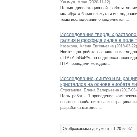
Хаммуд, Алаа
(
2020-11-12
)
Целью диссертационной работы являе
молибдата бария-висмута и исследовани
темы исследования определяется ...
Исследование твердых растворо
галлия и фосфида индия в поле 
Казакова, Алёна Евгеньевна
(
2018-03-22
)
Настоящая работа посвящена исследов
(ПТР) AlInGaPAs на подложках арсенид
ПТР проводили методом ...
Исследование, синтез и выращив
кристаллов на основе ниобата л
Строганова, Елена Валерьевна
(
2017-06
Цель работы  проведение комплексны
нового способа синтеза и выращивания
разработка методов ...
Отображаемые документы 1-20 из 37