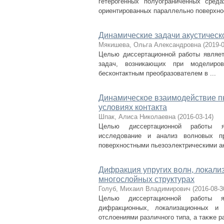
гетерогенных полуограниченных сред
ориентированных параллельно поверхнос
Динамические задачи акустическ
Мякишева, Ольга Александровна
(
2019-
Целью диссертационной работы являет
задач, возникающих при моделиров
бесконтактным преобразователем в ...
Динамическое взаимодействие пь
условиях контакта
Шпак, Алиса Николаевна
(
2016-03-14
)
Целью диссертационной работы яв
исследование и анализ волновых п
поверхностными пьезоэлектрическими ак
Дифракция упругих волн, локал
многослойных структурах
Голуб, Михаил Владимирович
(
2016-08-3
Целью диссертационной работы яв
дифракционных, локализационных и
отслоениями различного типа, а также ра