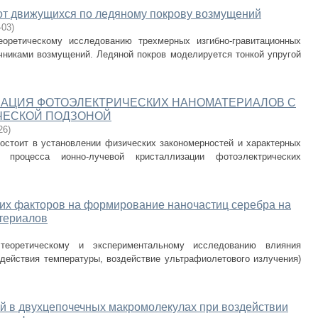
от движущихся по ледяному покрову возмущений
-03
)
еоретическому исследованию трехмерных изгибно-гравитационных
никами возмущений. Ледяной покров моделируется тонкой упругой
ЗАЦИЯ ФОТОЭЛЕКТРИЧЕСКИХ НАНОМАТЕРИАЛОВ С
ЧЕСКОЙ ПОДЗОНОЙ
26
)
остоит в установлении физических закономерностей и характерных
ей процесса ионно-лучевой кристаллизации фотоэлектрических
их факторов на формирование наночастиц серебра на
териалов
теоретическому и экспериментальному исследованию влияния
здействия температуры, воздействие ультрафиолетового излучения)
й в двухцепочечных макромолекулах при воздействии