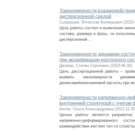
Закономерности взаимодействия
дисперсионной средой
Сызранцев, Вячеслав Валерьевич
(
2023-
Цель работы состоит в выявлении закон
состава, размера и фазы, но полученн
дисперсионной ...
Закономерности динамики состо
при модификации изотопного со
Джимак, Степан Сергеевич
(
2022-06-30
)
Цель диссертационной работы – прове
выявить закономерности динам
дезоксирибонуклеиновой кислоты при мо
Закономерности напряженно-деф
внутренней структурой с учетом
Беляк, Ольга Александровна
(
2021-11-30
Целью работы является разработка 
напряженно-деформированного сос
взаимодействии жестких тел со слоистым