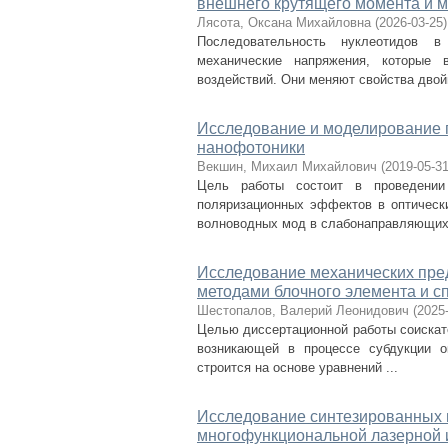
внешнего крутящего момента и 
Лясота, Оксана Михайловна
(
2026-03-25
)
Последовательность нуклеотидов 
механические напряжения, которые 
воздействий. Они меняют свойства двойн
Исследование и моделирование 
нанофотоники
Векшин, Михаил Михайлович
(
2019-05-3
Цель работы состоит в проведении 
поляризационных эффектов в оптически
волноводных мод в слабонаправляющих 
Исследование механических пред
методами блочного элемента и с
Шестопалов, Валерий Леонидович
(
2025
Целью диссертационной работы соискат
возникающей в процессе субдукции о
строится на основе уравнений ...
Исследование синтезированных 
многофункциональной лазерной 