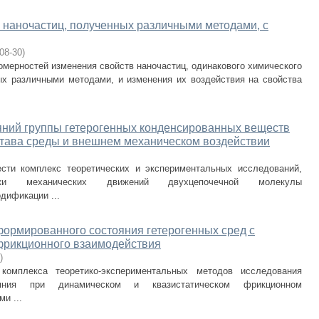
 наночастиц, полученных различными методами, с
08-30
)
омерностей изменения свойств наночастиц, одинакового химического
ых различными методами, и изменения их воздействия на свойства
яний группы гетерогенных конденсированных веществ
става среды и внешнем механическом воздействии
сти комплекс теоретических и экспериментальных исследований,
ики механических движений двухцепочечной молекулы
дификации ...
ормированного состояния гетерогенных сред с
 фрикционного взаимодействия
)
комплекса теоретико-экспериментальных методов исследования
тояния при динамическом и квазистатическом фрикционном
и ...