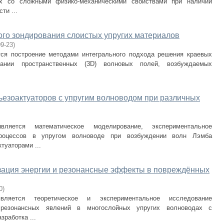
ах со сложными физико-механическими свойствами при наличии
ти ...
ого зондирования слоистых упругих материалов
09-23
)
ся построение методами интегрального подхода решения краевых
ании пространственных (3D) волновых полей, возбуждаемых
езоактуаторов с упругим волноводом при различных
ляется математическое моделирование, экспериментальное
роцессов в упругом волноводе при возбуждении волн Лэмба
туаторами ...
изация энергии и резонансные эффекты в повреждённых
0
)
ляется теоретическое и экспериментальное исследование
 резонансных явлений в многослойных упругих волноводах с
зработка ...