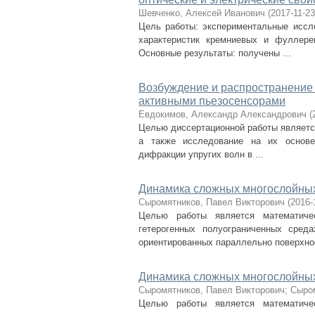
Шевченко, Алексей Иванович
(
2017-11-23
Цель работы: экспериментальные иссл
характеристик кремниевых и фуллере
Основные результаты: получены ...
Возбуждение и распространение 
активными пьезосенсорами
Евдокимов, Александр Александрович
(
Целью диссертационной работы являетс
а также исследование на их основе 
дифракции упругих волн в ...
Динамика сложных многослойных
Сыромятников, Павел Викторович
(
2016-
Целью работы является математиче
гетерогенных полуограниченных сред
ориентированных параллельно поверхнос
Динамика сложных многослойных
Сыромятников, Павел Викторович
;
Сыром
Целью работы является математиче