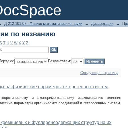
ии по названию
DocSpace
→
Д 212.101.07 - Физико-математические науки
→
Диссертации
→
Пр
ии по названию
S
T
U
V
W
X
Y
Z
в:
Порядку:
Результатам:
Следующая страница
ды на физические параметры гетерогенных систем
теоретическому и экспериментальному исследованию влияния
ические параметры органических соединений и гетерогенных систем.
 кремниевых и фуллеренсодержащих структур на их
ства