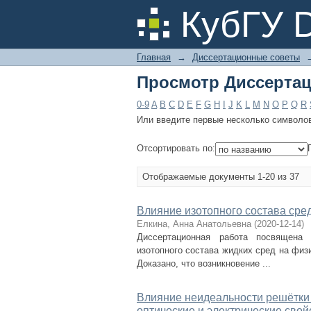
Просмотр Диссертац
КубГУ 
Главная
→
Диссертационные советы
Просмотр Диссертац
0-9
A
B
C
D
E
F
G
H
I
J
K
L
M
N
O
P
Q
R
Или введите первые несколько символо
Отсортировать по:
Отображаемые документы 1-20 из 37
Влияние изотопного состава сре
Елкина, Анна Анатольевна
(
2020-12-14
)
Диссертационная работа посвящена 
изотопного состава жидких сред на физ
Доказано, что возникновение ...
Влияние неидеальности решётки
оптические и электрические свой