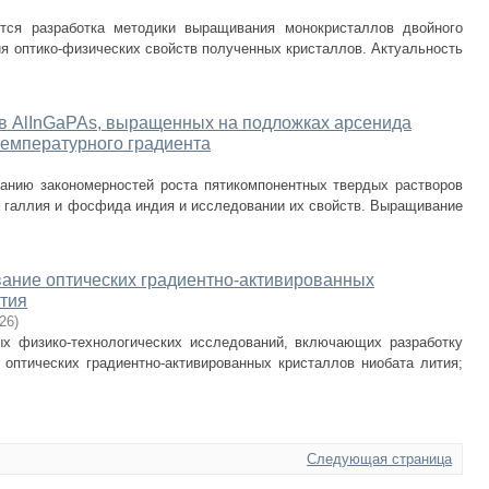
тся разработка методики выращивания монокристаллов двойного
я оптико-физических свойств полученных кристаллов. Актуальность
в AlInGaPAs, выращенных на подложках арсенида
температурного градиента
анию закономерностей роста пятикомпонентных твердых растворов
а галлия и фосфида индия и исследовании их свойств. Выращивание
ание оптических градиентно-активированных
ития
-26
)
х физико-технологических исследований, включающих разработку
 оптических градиентно-активированных кристаллов ниобата лития;
Следующая страница