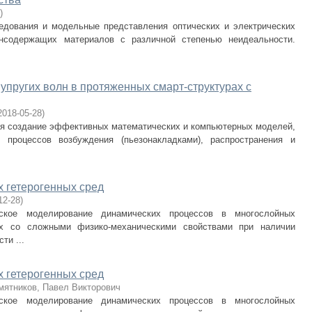
)
едования и модельные представления оптических и электрических
нсодержащих материалов с различной степенью неидеальности.
упругих волн в протяженных смарт-структурах с
2018-05-28
)
я создание эффективных математических и компьютерных моделей,
процессов возбуждения (пьезонакладками), распространения и
 гетерогенных сред
12-28
)
ское моделирование динамических процессов в многослойных
ах со сложными физико-механическими свойствами при наличии
ти ...
 гетерогенных сред
ятников, Павел Викторович
ское моделирование динамических процессов в многослойных