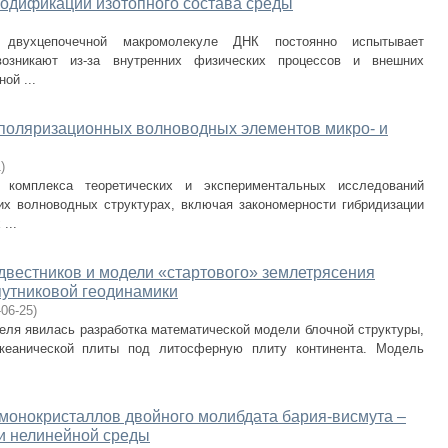
модификации изотопного состава среды
в двухцепочечной макромолекуле ДНК постоянно испытывает
возникают из-за внутренних физических процессов и внешних
ой ...
поляризационных волноводных элементов микро- и
1
)
комплекса теоретических и экспериментальных исследований
х волноводных структурах, включая закономерности гибридизации
...
вестников и модели «стартового» землетрясения
путниковой геодинамики
-06-25
)
еля явилась разработка математической модели блочной структуры,
кеанической плиты под литосферную плиту континента. Модель
монокристаллов двойного молибдата бария-висмута ‒
и нелинейной среды