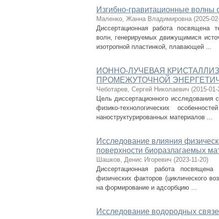
Изгибно-гравитационные волны 
Маленко, Жанна Владимировна
(
2025-02
Диссертационная работа посвящена т
волн, генерируемых движущимися источ
изотропной пластинкой, плавающей ...
ИОННО-ЛУЧЕВАЯ КРИСТАЛЛИ
ПРОМЕЖУТОЧНОЙ ЭНЕРГЕТИ
Чеботарев, Сергей Николаевич
(
2015-01-
Цель диссертационного исследования с
физико-технологических особенност
наноструктурированных материалов ...
Исследование влияния физическ
поверхности биоразлагаемых ма
Шашков, Денис Игоревич
(
2023-11-20
)
Диссертационная работа посвящена 
физических факторов (циклического во
на формирование и адсорбцию ...
Исследование водородных связе