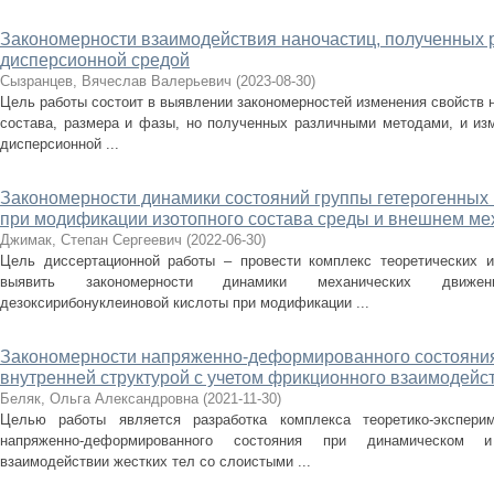
Закономерности взаимодействия наночастиц, полученных 
дисперсионной средой
Сызранцев, Вячеслав Валерьевич
(
2023-08-30
)
Цель работы состоит в выявлении закономерностей изменения свойств н
состава, размера и фазы, но полученных различными методами, и изм
дисперсионной ...
Закономерности динамики состояний группы гетерогенных
при модификации изотопного состава среды и внешнем ме
Джимак, Степан Сергеевич
(
2022-06-30
)
Цель диссертационной работы – провести комплекс теоретических и
выявить закономерности динамики механических движен
дезоксирибонуклеиновой кислоты при модификации ...
Закономерности напряженно-деформированного состояния
внутренней структурой с учетом фрикционного взаимодейс
Беляк, Ольга Александровна
(
2021-11-30
)
Целью работы является разработка комплекса теоретико-экспери
напряженно-деформированного состояния при динамическом и
взаимодействии жестких тел со слоистыми ...