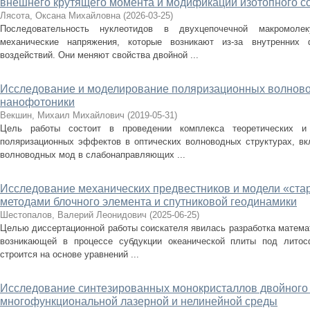
внешнего крутящего момента и модификации изотопного с
Лясота, Оксана Михайловна
(
2026-03-25
)
Последовательность нуклеотидов в двухцепочечной макромоле
механические напряжения, которые возникают из-за внутренних
воздействий. Они меняют свойства двойной ...
Исследование и моделирование поляризационных волново
нанофотоники
Векшин, Михаил Михайлович
(
2019-05-31
)
Цель работы состоит в проведении комплекса теоретических и 
поляризационных эффектов в оптических волноводных структурах, вк
волноводных мод в слабонаправляющих ...
Исследование механических предвестников и модели «ста
методами блочного элемента и спутниковой геодинамики
Шестопалов, Валерий Леонидович
(
2025-06-25
)
Целью диссертационной работы соискателя явилась разработка матема
возникающей в процессе субдукции океанической плиты под литос
строится на основе уравнений ...
Исследование синтезированных монокристаллов двойного 
многофункциональной лазерной и нелинейной среды