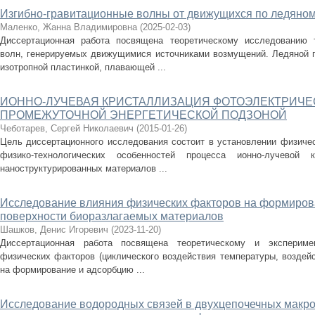
Изгибно-гравитационные волны от движущихся по ледяно
Маленко, Жанна Владимировна
(
2025-02-03
)
Диссертационная работа посвящена теоретическому исследованию т
волн, генерируемых движущимися источниками возмущений. Ледяной п
изотропной пластинкой, плавающей ...
ИОННО-ЛУЧЕВАЯ КРИСТАЛЛИЗАЦИЯ ФОТОЭЛЕКТРИЧЕ
ПРОМЕЖУТОЧНОЙ ЭНЕРГЕТИЧЕСКОЙ ПОДЗОНОЙ
Чеботарев, Сергей Николаевич
(
2015-01-26
)
Цель диссертационного исследования состоит в установлении физичес
физико-технологических особенностей процесса ионно-лучевой к
наноструктурированных материалов ...
Исследование влияния физических факторов на формиров
поверхности биоразлагаемых материалов
Шашков, Денис Игоревич
(
2023-11-20
)
Диссертационная работа посвящена теоретическому и экспериме
физических факторов (циклического воздействия температуры, воздей
на формирование и адсорбцию ...
Исследование водородных связей в двухцепочечных макро