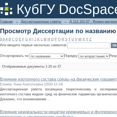
Просмотр Диссертации по названию
КубГУ DocSpac
Главная
→
Диссертационные советы
→
Д 212.101.07 - Физико-матема
Просмотр Диссертации по названию
0-9
A
B
C
D
E
F
G
H
I
J
K
L
M
N
O
P
Q
R
S
T
U
V
W
X
Y
Z
Или введите первые несколько символов:
Отсортировать по:
Порядку:
Резу
Отображаемые документы 1-20 из 37
Влияние изотопного состава среды на физические парамет
Елкина, Анна Анатольевна
(
2020-12-14
)
Диссертационная работа посвящена теоретическому и экспериме
изотопного состава жидких сред на физические параметры органических
Доказано, что возникновение ...
Влияние неидеальности решётки кремниевых и фуллеренсо
оптические и электрические свойства