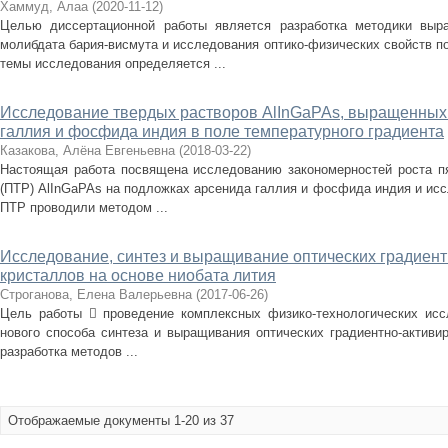
Хаммуд, Алаа
(
2020-11-12
)
Целью диссертационной работы является разработка методики выр
молибдата бария-висмута и исследования оптико-физических свойств п
темы исследования определяется ...
Исследование твердых растворов AlInGaPAs, выращенных
галлия и фосфида индия в поле температурного градиента
Казакова, Алёна Евгеньевна
(
2018-03-22
)
Настоящая работа посвящена исследованию закономерностей роста п
(ПТР) AlInGaPAs на подложках арсенида галлия и фосфида индия и ис
ПТР проводили методом ...
Исследование, синтез и выращивание оптических градиен
кристаллов на основе ниобата лития
Строганова, Елена Валерьевна
(
2017-06-26
)
Цель работы  проведение комплексных физико-технологических исс
нового способа синтеза и выращивания оптических градиентно-активи
разработка методов ...
Отображаемые документы 1-20 из 37