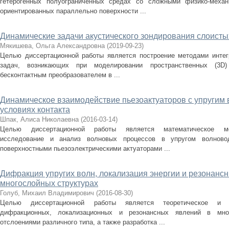
гетерогенных полуограниченных средах со сложными физико-механ
ориентированных параллельно поверхности ...
Динамические задачи акустического зондирования слоисты
Мякишева, Ольга Александровна
(
2019-09-23
)
Целью диссертационной работы является построение методами интег
задач, возникающих при моделировании пространственных (3D
бесконтактным преобразователем в ...
Динамическое взаимодействие пьезоактуаторов с упругим
условиях контакта
Шпак, Алиса Николаевна
(
2016-03-14
)
Целью диссертационной работы является математическое мод
исследование и анализ волновых процессов в упругом волнов
поверхностными пьезоэлектрическими актуаторами ...
Дифракция упругих волн, локализация энергии и резонан
многослойных структурах
Голуб, Михаил Владимирович
(
2016-08-30
)
Целью диссертационной работы является теоретическое и э
дифракционных, локализационных и резонансных явлений в мно
отслоениями различного типа, а также разработка ...