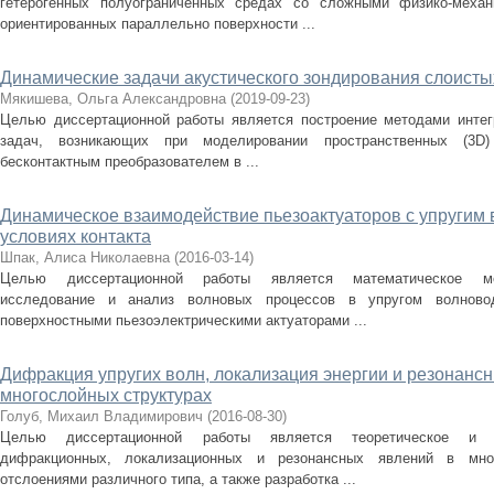
гетерогенных полуограниченных средах со сложными физико-механ
ориентированных параллельно поверхности ...
Динамические задачи акустического зондирования слоисты
Мякишева, Ольга Александровна
(
2019-09-23
)
Целью диссертационной работы является построение методами интег
задач, возникающих при моделировании пространственных (3D
бесконтактным преобразователем в ...
Динамическое взаимодействие пьезоактуаторов с упругим
условиях контакта
Шпак, Алиса Николаевна
(
2016-03-14
)
Целью диссертационной работы является математическое мод
исследование и анализ волновых процессов в упругом волнов
поверхностными пьезоэлектрическими актуаторами ...
Дифракция упругих волн, локализация энергии и резонан
многослойных структурах
Голуб, Михаил Владимирович
(
2016-08-30
)
Целью диссертационной работы является теоретическое и э
дифракционных, локализационных и резонансных явлений в мно
отслоениями различного типа, а также разработка ...