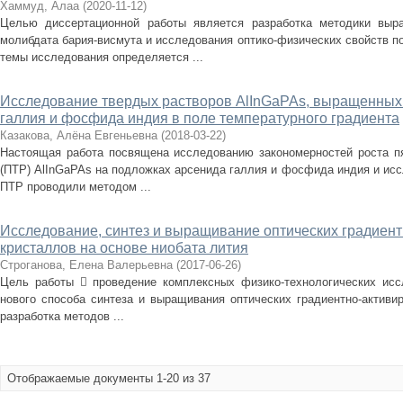
Хаммуд, Алаа
(
2020-11-12
)
Целью диссертационной работы является разработка методики выр
молибдата бария-висмута и исследования оптико-физических свойств п
темы исследования определяется ...
Исследование твердых растворов AlInGaPAs, выращенных
галлия и фосфида индия в поле температурного градиента
Казакова, Алёна Евгеньевна
(
2018-03-22
)
Настоящая работа посвящена исследованию закономерностей роста п
(ПТР) AlInGaPAs на подложках арсенида галлия и фосфида индия и ис
ПТР проводили методом ...
Исследование, синтез и выращивание оптических градиен
кристаллов на основе ниобата лития
Строганова, Елена Валерьевна
(
2017-06-26
)
Цель работы  проведение комплексных физико-технологических исс
нового способа синтеза и выращивания оптических градиентно-активи
разработка методов ...
Отображаемые документы 1-20 из 37