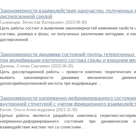
Закономерности взаимодействия наночастиц, полученных 
дисперсионной средой
Сызранцев, Вячеслав Валерьевич
(
2023-08-30
)
Цель работы состоит в выявлении закономерностей изменения свойств н
состава, размера и фазы, но полученных различными методами, и изм
дисперсионной ...
Закономерности динамики состояний группы гетерогенных
при модификации изотопного состава среды и внешнем ме
Джимак, Степан Сергеевич
(
2022-06-30
)
Цель диссертационной работы – провести комплекс теоретических и
выявить закономерности динамики механических движен
дезоксирибонуклеиновой кислоты при модификации ...
Закономерности напряженно-деформированного состояния
внутренней структурой с учетом фрикционного взаимодейс
Беляк, Ольга Александровна
(
2021-11-30
)
Целью работы является разработка комплекса теоретико-экспери
напряженно-деформированного состояния при динамическом и
взаимодействии жестких тел со слоистыми ...