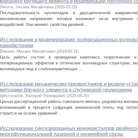
внешнего крутящего момента и модификации изотопного с
Лясота, Оксана Михайловна
(
2026-03-25
)
Последовательность нуклеотидов в двухцепочечной макромоле
механические напряжения, которые возникают из-за внутренних
воздействий. Они меняют свойства двойной ...
Исследование и моделирование поляризационных волново
нанофотоники
Векшин, Михаил Михайлович
(
2019-05-31
)
Цель работы состоит в проведении комплекса теоретических и 
поляризационных эффектов в оптических волноводных структурах, вк
волноводных мод в слабонаправляющих ...
Исследование механических предвестников и модели «ста
методами блочного элемента и спутниковой геодинамики
Шестопалов, Валерий Леонидович
(
2025-06-25
)
Целью диссертационной работы соискателя явилась разработка матема
возникающей в процессе субдукции океанической плиты под литос
строится на основе уравнений ...
Исследование синтезированных монокристаллов двойного 
многофункциональной лазерной и нелинейной среды