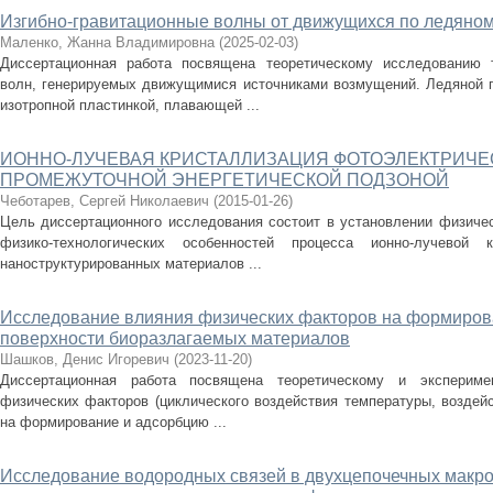
Изгибно-гравитационные волны от движущихся по ледяно
Маленко, Жанна Владимировна
(
2025-02-03
)
Диссертационная работа посвящена теоретическому исследованию т
волн, генерируемых движущимися источниками возмущений. Ледяной п
изотропной пластинкой, плавающей ...
ИОННО-ЛУЧЕВАЯ КРИСТАЛЛИЗАЦИЯ ФОТОЭЛЕКТРИЧЕ
ПРОМЕЖУТОЧНОЙ ЭНЕРГЕТИЧЕСКОЙ ПОДЗОНОЙ
Чеботарев, Сергей Николаевич
(
2015-01-26
)
Цель диссертационного исследования состоит в установлении физичес
физико-технологических особенностей процесса ионно-лучевой к
наноструктурированных материалов ...
Исследование влияния физических факторов на формиров
поверхности биоразлагаемых материалов
Шашков, Денис Игоревич
(
2023-11-20
)
Диссертационная работа посвящена теоретическому и экспериме
физических факторов (циклического воздействия температуры, воздей
на формирование и адсорбцию ...
Исследование водородных связей в двухцепочечных макро