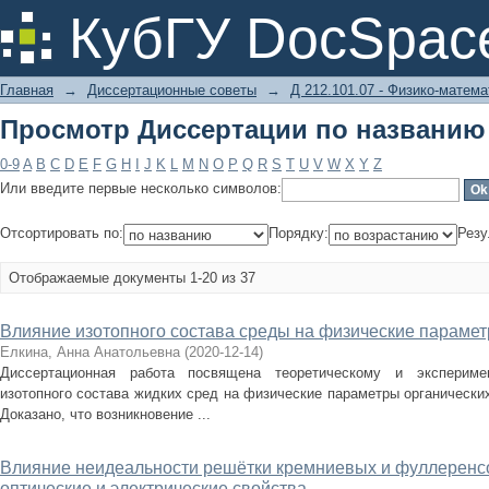
Просмотр Диссертации по названию
КубГУ DocSpac
Главная
→
Диссертационные советы
→
Д 212.101.07 - Физико-матема
Просмотр Диссертации по названию
0-9
A
B
C
D
E
F
G
H
I
J
K
L
M
N
O
P
Q
R
S
T
U
V
W
X
Y
Z
Или введите первые несколько символов:
Отсортировать по:
Порядку:
Резу
Отображаемые документы 1-20 из 37
Влияние изотопного состава среды на физические парамет
Елкина, Анна Анатольевна
(
2020-12-14
)
Диссертационная работа посвящена теоретическому и экспериме
изотопного состава жидких сред на физические параметры органических
Доказано, что возникновение ...
Влияние неидеальности решётки кремниевых и фуллеренсо
оптические и электрические свойства