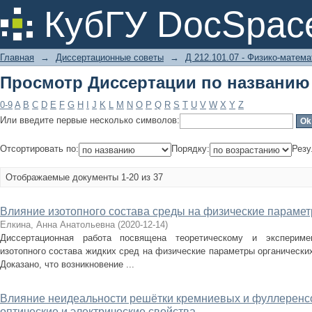
Просмотр Диссертации по названию
КубГУ DocSpac
Главная
→
Диссертационные советы
→
Д 212.101.07 - Физико-матема
Просмотр Диссертации по названию
0-9
A
B
C
D
E
F
G
H
I
J
K
L
M
N
O
P
Q
R
S
T
U
V
W
X
Y
Z
Или введите первые несколько символов:
Отсортировать по:
Порядку:
Резу
Отображаемые документы 1-20 из 37
Влияние изотопного состава среды на физические парамет
Елкина, Анна Анатольевна
(
2020-12-14
)
Диссертационная работа посвящена теоретическому и экспериме
изотопного состава жидких сред на физические параметры органических
Доказано, что возникновение ...
Влияние неидеальности решётки кремниевых и фуллеренсо
оптические и электрические свойства