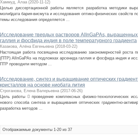
Хаммуд, Алаа
(
2020-11-12
)
Целью диссертационной работы является разработка методики выр
молибдата бария-висмута и исследования оптико-физических свойств п
темы исследования определяется ...
Исследование твердых растворов AlInGaPAs, выращенных
галлия и фосфида индия в поле температурного градиента
Казакова, Алёна Евгеньевна
(
2018-03-22
)
Настоящая работа посвящена исследованию закономерностей роста п
(ПТР) AlInGaPAs на подложках арсенида галлия и фосфида индия и ис
ПТР проводили методом ...
Исследование, синтез и выращивание оптических градиен
кристаллов на основе ниобата лития
Строганова, Елена Валерьевна
(
2017-06-26
)
Цель работы  проведение комплексных физико-технологических исс
нового способа синтеза и выращивания оптических градиентно-активи
разработка методов ...
Отображаемые документы 1-20 из 37