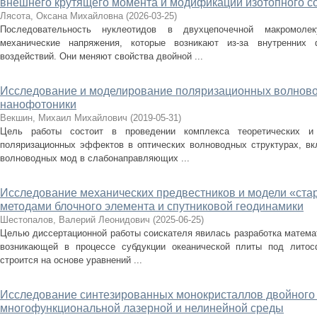
внешнего крутящего момента и модификации изотопного с
Лясота, Оксана Михайловна
(
2026-03-25
)
Последовательность нуклеотидов в двухцепочечной макромоле
механические напряжения, которые возникают из-за внутренних
воздействий. Они меняют свойства двойной ...
Исследование и моделирование поляризационных волново
нанофотоники
Векшин, Михаил Михайлович
(
2019-05-31
)
Цель работы состоит в проведении комплекса теоретических и 
поляризационных эффектов в оптических волноводных структурах, вк
волноводных мод в слабонаправляющих ...
Исследование механических предвестников и модели «ста
методами блочного элемента и спутниковой геодинамики
Шестопалов, Валерий Леонидович
(
2025-06-25
)
Целью диссертационной работы соискателя явилась разработка матема
возникающей в процессе субдукции океанической плиты под литос
строится на основе уравнений ...
Исследование синтезированных монокристаллов двойного 
многофункциональной лазерной и нелинейной среды