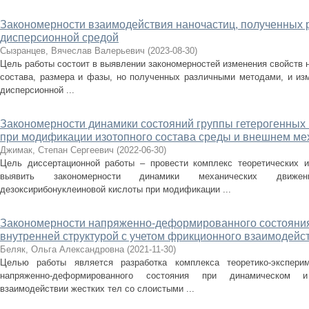
Закономерности взаимодействия наночастиц, полученных 
дисперсионной средой
Сызранцев, Вячеслав Валерьевич
(
2023-08-30
)
Цель работы состоит в выявлении закономерностей изменения свойств н
состава, размера и фазы, но полученных различными методами, и изм
дисперсионной ...
Закономерности динамики состояний группы гетерогенных
при модификации изотопного состава среды и внешнем ме
Джимак, Степан Сергеевич
(
2022-06-30
)
Цель диссертационной работы – провести комплекс теоретических и
выявить закономерности динамики механических движен
дезоксирибонуклеиновой кислоты при модификации ...
Закономерности напряженно-деформированного состояния
внутренней структурой с учетом фрикционного взаимодейс
Беляк, Ольга Александровна
(
2021-11-30
)
Целью работы является разработка комплекса теоретико-экспери
напряженно-деформированного состояния при динамическом и
взаимодействии жестких тел со слоистыми ...