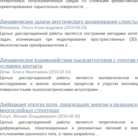
гетерогенных полуограниченных средах со сложными физико-механ
ориентированных параллельно поверхности ...
Динамические задачи акустического зондирования слоисты
Мякишева, Ольга Александровна
(
2019-09-23
)
Целью диссертационной работы является построение методами интег
задач, возникающих при моделировании пространственных (3D
бесконтактным преобразователем в ...
Динамическое взаимодействие пьезоактуаторов с упругим
условиях контакта
Шпак, Алиса Николаевна
(
2016-03-14
)
Целью диссертационной работы является математическое мод
исследование и анализ волновых процессов в упругом волнов
поверхностными пьезоэлектрическими актуаторами ...
Дифракция упругих волн, локализация энергии и резонан
многослойных структурах
Голуб, Михаил Владимирович
(
2016-08-30
)
Целью диссертационной работы является теоретическое и э
дифракционных, локализационных и резонансных явлений в мно
отслоениями различного типа, а также разработка ...