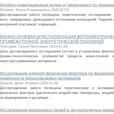
Изгибно-гравитационные волны от движущихся по ледяно
Маленко, Жанна Владимировна
(
2025-02-03
)
Диссертационная работа посвящена теоретическому исследованию т
волн, генерируемых движущимися источниками возмущений. Ледяной п
изотропной пластинкой, плавающей ...
ИОННО-ЛУЧЕВАЯ КРИСТАЛЛИЗАЦИЯ ФОТОЭЛЕКТРИЧЕ
ПРОМЕЖУТОЧНОЙ ЭНЕРГЕТИЧЕСКОЙ ПОДЗОНОЙ
Чеботарев, Сергей Николаевич
(
2015-01-26
)
Цель диссертационного исследования состоит в установлении физичес
физико-технологических особенностей процесса ионно-лучевой к
наноструктурированных материалов ...
Исследование влияния физических факторов на формиров
поверхности биоразлагаемых материалов
Шашков, Денис Игоревич
(
2023-11-20
)
Диссертационная работа посвящена теоретическому и экспериме
физических факторов (циклического воздействия температуры, воздей
на формирование и адсорбцию ...
Исследование водородных связей в двухцепочечных макро