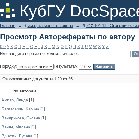
Просмотр Авторефераты по автору
КубГУ DocSpac
Главная
→
Диссертационные советы
→
Д 212.101.13 - Экономические
Просмотр Авторефераты по автору
0-9
A
B
C
D
E
F
G
H
I
J
K
L
M
N
O
P
Q
R
S
T
U
V
W
X
Y
Z
Или введите первые несколько символов:
Порядку:
Результатам:
Отображаемые документы 1-20 из 25
по авторам
Ампар, Линда
[1]
Багдасарян, Карина
[1]
Вандрикова, Оксана
[1]
Ванян, Милана
[1]
Гучетль, Рузана
[1]