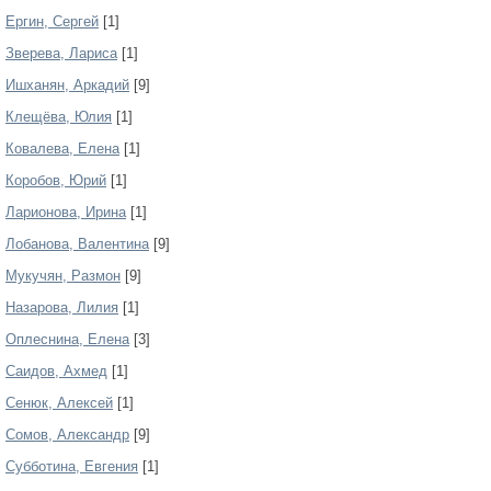
Ергин, Сергей
[1]
Зверева, Лариса
[1]
Ишханян, Аркадий
[9]
Клещёва, Юлия
[1]
Ковалева, Елена
[1]
Коробов, Юрий
[1]
Ларионова, Ирина
[1]
Лобанова, Валентина
[9]
Мукучян, Размон
[9]
Назарова, Лилия
[1]
Оплеснина, Елена
[3]
Саидов, Ахмед
[1]
Сенюк, Алексей
[1]
Сомов, Александр
[9]
Субботина, Евгения
[1]