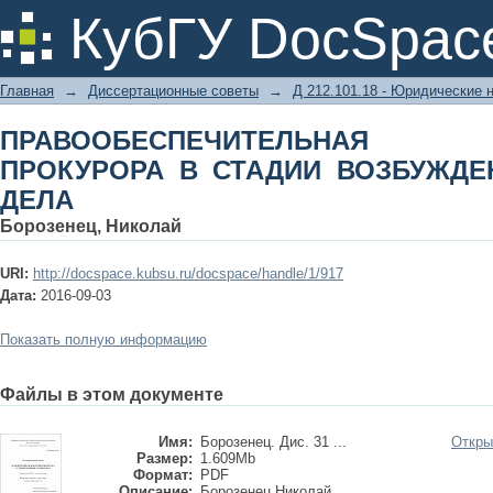
ПРАВООБЕСПЕЧИТЕЛЬНАЯ ДЕЯ
КубГУ DocSpac
ВОЗБУЖДЕНИЯ УГОЛОВНОГО ДЕЛА
Главная
→
Диссертационные советы
→
Д 212.101.18 - Юридические 
ПРАВООБЕСПЕЧИТЕЛЬНАЯ 
ПРОКУРОРА В СТАДИИ ВОЗБУЖДЕ
ДЕЛА
Борозенец, Николай
URI:
http://docspace.kubsu.ru/docspace/handle/1/917
Дата:
2016-09-03
Показать полную информацию
Файлы в этом документе
Имя:
Борозенец. Дис. 31 ...
Откры
Размер:
1.609Mb
Формат:
PDF
Описание:
Борозенец Николай ...