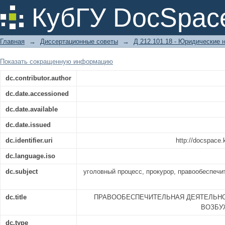
ПРАВООБЕСПЕЧИТЕЛЬНАЯ ДЕЯ
КубГУ DocSpac
ВОЗБУЖДЕНИЯ УГОЛОВНОГО ДЕЛА
Главная
→
Диссертационные советы
→
Д 212.101.18 - Юридические 
Показать сокращенную информацию
dc.contributor.author
dc.date.accessioned
dc.date.available
dc.date.issued
dc.identifier.uri
http://docspace
dc.language.iso
dc.subject
уголовный процесс, прокурор, правообеспечи
dc.title
ПРАВООБЕСПЕЧИТЕЛЬНАЯ ДЕЯТЕЛЬНО
ВОЗБУ
dc.type