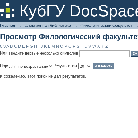
Просмотр Филологический факульте
КубГУ DocSpac
Главная
→
Электронная библиотека
→
Филологический факультет
Просмотр Филологический факульте
0-9
A
B
C
D
E
F
G
H
I
J
K
L
M
N
O
P
Q
R
S
T
U
V
W
X
Y
Z
Или введите первые несколько символов:
Порядку:
Результатам:
К сожалению, этот поиск не дал результатов.