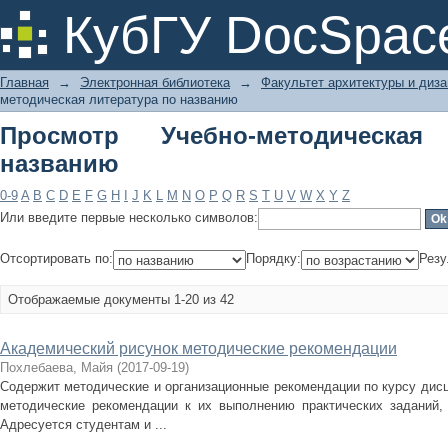
Просмотр Учебно-методическая лит
КубГУ DocSpac
Главная
→
Электронная библиотека
→
Факультет архитектуры и диза
методическая литература по названию
Просмотр Учебно-методическа
названию
0-9
A
B
C
D
E
F
G
H
I
J
K
L
M
N
O
P
Q
R
S
T
U
V
W
X
Y
Z
Или введите первые несколько символов:
Отсортировать по:
Порядку:
Резу
Отображаемые документы 1-20 из 42
Академический рисунок методические рекомендации
Похлебаева, Майя
(
2017-09-19
)
Содержит методические и организационные рекомендации по курсу дис
методические рекомендации к их выполнению практических заданий,
Адресуется студентам и ...