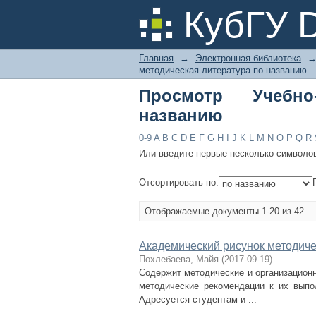
Просмотр Учебно-ме
КубГУ 
Главная
→
Электронная библиотека
методическая литература по названию
Просмотр Учебно
названию
0-9
A
B
C
D
E
F
G
H
I
J
K
L
M
N
O
P
Q
R
Или введите первые несколько символо
Отсортировать по:
Отображаемые документы 1-20 из 42
Академический рисунок методич
Похлебаева, Майя
(
2017-09-19
)
Содержит методические и организацион
методические рекомендации к их выпо
Адресуется студентам и ...