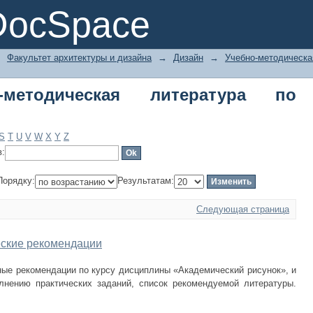
тодическая литература по названию
DocSpace
→
Факультет архитектуры и дизайна
→
Дизайн
→
Учебно-методическа
-методическая литература по
S
T
U
V
W
X
Y
Z
в:
Порядку:
Результатам:
Следующая страница
еские рекомендации
ные рекомендации по курсу дисциплины «Академический рисунок», и
лнению практических заданий, список рекомендуемой литературы.