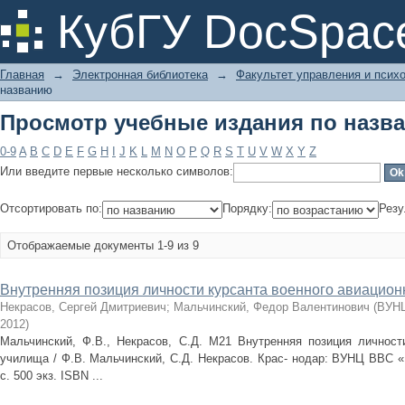
Просмотр учебные издания по назв
КубГУ DocSpac
Главная
→
Электронная библиотека
→
Факультет управления и псих
названию
Просмотр учебные издания по назв
0-9
A
B
C
D
E
F
G
H
I
J
K
L
M
N
O
P
Q
R
S
T
U
V
W
X
Y
Z
Или введите первые несколько символов:
Отсортировать по:
Порядку:
Резу
Отображаемые документы 1-9 из 9
Внутренняя позиция личности курсанта военного авиацион
Некрасов, Сергей Дмитриевич
;
Мальчинский, Федор Валентинович
(
ВУНЦ
2012
)
Мальчинский, Ф.В., Некрасов, С.Д. М21 Внутренняя позиция личности
училища / Ф.В. Мальчинский, С.Д. Некрасов. Крас- нодар: ВУНЦ ВВС «В
с. 500 экз. ISBN ...