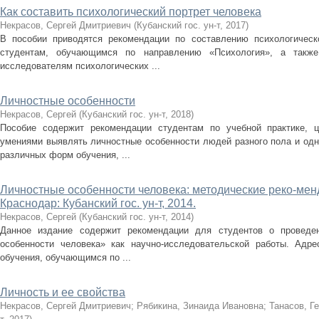
Как составить психологический портрет человека
Некрасов, Сергей Дмитриевич
(
Кубанский гос. ун-т
,
2017
)
В пособии приводятся рекомендации по составлению психологическо
студентам, обучающимся по направлению «Психология», а такж
исследователям психологических ...
Личностные особенности
Некрасов, Сергей
(
Кубанский гос. ун-т
,
2018
)
Пособие содержит рекомендации студентам по учебной практике, 
умениями выявлять личностные особенности людей разного пола и одн
различных форм обучения, ...
Личностные особенности человека: методические реко-менд
Краснодар: Кубанский гос. ун-т, 2014.
Некрасов, Сергей
(
Кубанский гос. ун-т
,
2014
)
Данное издание содержит рекомендации для студентов о проведен
особенности человека» как научно-исследовательской работы. Адр
обучения, обучающимся по ...
Личность и ее свойства
Некрасов, Сергей Дмитриевич
;
Рябикина, Зинаида Ивановна
;
Танасов, Г