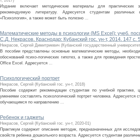
т
,
2017
)
Издание включает методические материалы для практических за
рекомендуемую литературу. Адресуется студентам различных
«Психология», а также может быть полезно ...
Математические методы в психологии (MS Excel): учеб. пособи
С.Д. Некрасов. Краснодар: Кубанский гос. ун-т, 2014. 147 с. 5
Некрасов, Сергей Димитриевич
(
Кубанский государственный университе
В пособии представлены основные математические методы, необходи
обоснований психо-логических гипотез, а также для проведения прост
Office Excel. Адресуется ...
Психологический портрет
Некрасов, Сергей
(
Кубанский гос. ун-т
,
2018
)
Пособие содержит рекомендации студентам по учебной практике, 
умениями составлять психологический портрет человека. Адресуется 
обучающимся по направлению ...
Ребенок и гаджеты
Некрасов, Сергей
(
Кубанский гос. ун-т
,
2020-01
)
Практикум содержит описание методик, предназначенных для исследов
свойств ребенка дошкольного возраста. Адресуется студентам различ