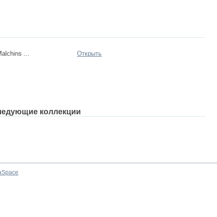
lchins ...
Открыть
ледующие коллекции
aSpace