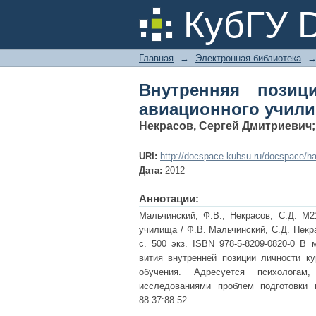
Внутренняя позиция
КубГУ 
Главная
→
Электронная библиотека
Внутренняя позиц
авиационного учил
Некрасов, Сергей Дмитриевич
URI:
http://docspace.kubsu.ru/docspace/ha
Дата:
2012
Аннотации:
Мальчинский, Ф.В., Некрасов, С.Д. М2
училища / Ф.В. Мальчинский, С.Д. Некр
с. 500 экз. ISBN 978-5-8209-0820-0 В
вития внутренней позиции личности к
обучения. Адресуется психологам
исследованиями проблем подготовки 
88.37:88.52