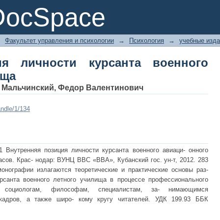
 личности курсанта военного авиац
DocSpace
→
Факультет управления и психологии
→
Психология
→
учебные изд
ия личности курсанта военного
ища
;
Мальчинский, Федор Валентинович
ndle/1/134
1 Внутренняя позиция личности курсанта военного авиаци- онного
асов. Крас- нодар: ВУНЦ ВВС «ВВА», Кубанский гос. ун-т, 2012. 283
 монографии излагаются теоретические и практические основы раз-
урсанта военного летного училища в процессе профессионального
, социологам, философам, специалистам, за- нимающимся
кадров, а также широ- кому кругу читателей. УДК 199.93 ББК