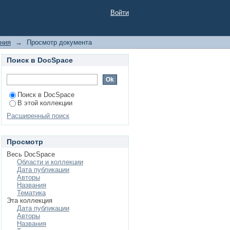
ионного училища
Войти
ания
→
Просмотр документа
Поиск в DocSpace
Поиск в DocSpace
В этой коллекции
Расширенный поиск
Просмотр
Весь DocSpace
Области и коллекции
Дата публикации
Авторы
Названия
Тематика
Эта коллекция
Дата публикации
Авторы
Названия