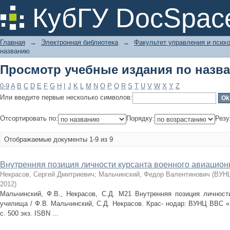
Просмотр учебные издания по назв
КубГУ DocSpac
Главная
→
Электронная библиотека
→
Факультет управления и псих
названию
Просмотр учебные издания по назв
0-9
A
B
C
D
E
F
G
H
I
J
K
L
M
N
O
P
Q
R
S
T
U
V
W
X
Y
Z
Или введите первые несколько символов:
Отсортировать по:
Порядку:
Резу
Отображаемые документы 1-9 из 9
Внутренняя позиция личности курсанта военного авиацион
Некрасов, Сергей Дмитриевич
;
Мальчинский, Федор Валентинович
(
ВУНЦ
2012
)
Мальчинский, Ф.В., Некрасов, С.Д. М21 Внутренняя позиция личности
училища / Ф.В. Мальчинский, С.Д. Некрасов. Крас- нодар: ВУНЦ ВВС «В
с. 500 экз. ISBN ...