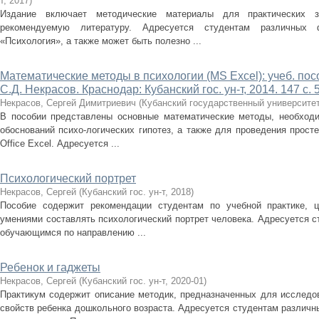
т
,
2017
)
Издание включает методические материалы для практических за
рекомендуемую литературу. Адресуется студентам различных
«Психология», а также может быть полезно ...
Математические методы в психологии (MS Excel): учеб. пособи
С.Д. Некрасов. Краснодар: Кубанский гос. ун-т, 2014. 147 с. 5
Некрасов, Сергей Димитриевич
(
Кубанский государственный университе
В пособии представлены основные математические методы, необходи
обоснований психо-логических гипотез, а также для проведения прост
Office Excel. Адресуется ...
Психологический портрет
Некрасов, Сергей
(
Кубанский гос. ун-т
,
2018
)
Пособие содержит рекомендации студентам по учебной практике, 
умениями составлять психологический портрет человека. Адресуется 
обучающимся по направлению ...
Ребенок и гаджеты
Некрасов, Сергей
(
Кубанский гос. ун-т
,
2020-01
)
Практикум содержит описание методик, предназначенных для исследов
свойств ребенка дошкольного возраста. Адресуется студентам различ