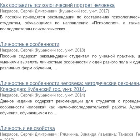
Как составить психологический портрет человека
Некрасов, Сергей Дмитриевич
(
Кубанский гос. ун-т
,
2017
)
В пособии приводятся рекомендации по составлению психологическо
студентам, обучающимся по направлению «Психология», а такж
исследователям психологических ...
Личностные особенности
Некрасов, Сергей
(
Кубанский гос. ун-т
,
2018
)
Пособие содержит рекомендации студентам по учебной практике, 
умениями выявлять личностные особенности людей разного пола и одн
различных форм обучения, ...
Личностные особенности человека: методические реко-менд
Краснодар: Кубанский гос. ун-т, 2014.
Некрасов, Сергей
(
Кубанский гос. ун-т
,
2014
)
Данное издание содержит рекомендации для студентов о проведен
особенности человека» как научно-исследовательской работы. Адр
обучения, обучающимся по ...
Личность и ее свойства
Некрасов, Сергей Дмитриевич
;
Рябикина, Зинаида Ивановна
;
Танасов, Г