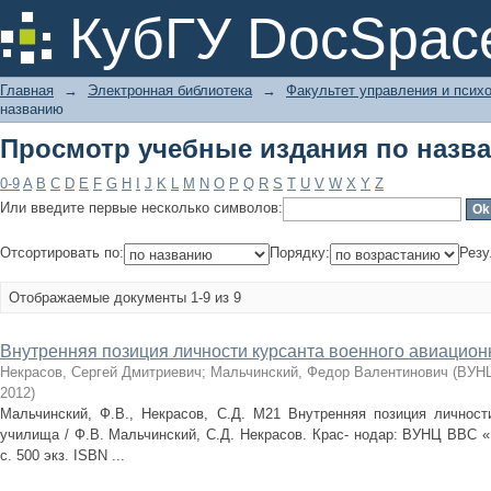
Просмотр учебные издания по назв
КубГУ DocSpac
Главная
→
Электронная библиотека
→
Факультет управления и псих
названию
Просмотр учебные издания по назв
0-9
A
B
C
D
E
F
G
H
I
J
K
L
M
N
O
P
Q
R
S
T
U
V
W
X
Y
Z
Или введите первые несколько символов:
Отсортировать по:
Порядку:
Резу
Отображаемые документы 1-9 из 9
Внутренняя позиция личности курсанта военного авиацион
Некрасов, Сергей Дмитриевич
;
Мальчинский, Федор Валентинович
(
ВУНЦ
2012
)
Мальчинский, Ф.В., Некрасов, С.Д. М21 Внутренняя позиция личности
училища / Ф.В. Мальчинский, С.Д. Некрасов. Крас- нодар: ВУНЦ ВВС «В
с. 500 экз. ISBN ...