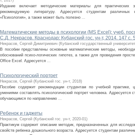
т
,
2017
)
Издание включает методические материалы для практических за
рекомендуемую литературу. Адресуется студентам различных
«Психология», а также может быть полезно ...
Математические методы в психологии (MS Excel): учеб. пособи
С.Д. Некрасов. Краснодар: Кубанский гос. ун-т, 2014. 147 с. 5
Некрасов, Сергей Димитриевич
(
Кубанский государственный университе
В пособии представлены основные математические методы, необходи
обоснований психо-логических гипотез, а также для проведения прост
Office Excel. Адресуется ...
Психологический портрет
Некрасов, Сергей
(
Кубанский гос. ун-т
,
2018
)
Пособие содержит рекомендации студентам по учебной практике, 
умениями составлять психологический портрет человека. Адресуется 
обучающимся по направлению ...
Ребенок и гаджеты
Некрасов, Сергей
(
Кубанский гос. ун-т
,
2020-01
)
Практикум содержит описание методик, предназначенных для исследов
свойств ребенка дошкольного возраста. Адресуется студентам различ