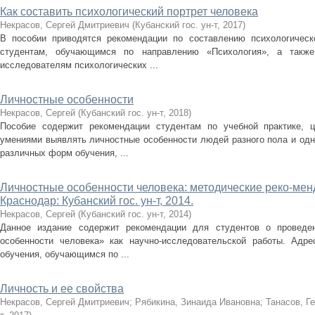
Как составить психологический портрет человека
Некрасов, Сергей Дмитриевич
(
Кубанский гос. ун-т
,
2017
)
В пособии приводятся рекомендации по составлению психологическо
студентам, обучающимся по направлению «Психология», а такж
исследователям психологических ...
Личностные особенности
Некрасов, Сергей
(
Кубанский гос. ун-т
,
2018
)
Пособие содержит рекомендации студентам по учебной практике, 
умениями выявлять личностные особенности людей разного пола и одн
различных форм обучения, ...
Личностные особенности человека: методические реко-менд
Краснодар: Кубанский гос. ун-т, 2014.
Некрасов, Сергей
(
Кубанский гос. ун-т
,
2014
)
Данное издание содержит рекомендации для студентов о проведен
особенности человека» как научно-исследовательской работы. Адр
обучения, обучающимся по ...
Личность и ее свойства
Некрасов, Сергей Дмитриевич
;
Рябикина, Зинаида Ивановна
;
Танасов, Г