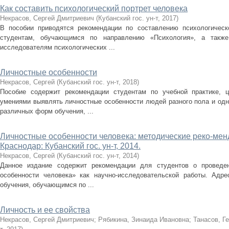
Как составить психологический портрет человека
Некрасов, Сергей Дмитриевич
(
Кубанский гос. ун-т
,
2017
)
В пособии приводятся рекомендации по составлению психологическо
студентам, обучающимся по направлению «Психология», а такж
исследователям психологических ...
Личностные особенности
Некрасов, Сергей
(
Кубанский гос. ун-т
,
2018
)
Пособие содержит рекомендации студентам по учебной практике, 
умениями выявлять личностные особенности людей разного пола и одн
различных форм обучения, ...
Личностные особенности человека: методические реко-менд
Краснодар: Кубанский гос. ун-т, 2014.
Некрасов, Сергей
(
Кубанский гос. ун-т
,
2014
)
Данное издание содержит рекомендации для студентов о проведен
особенности человека» как научно-исследовательской работы. Адр
обучения, обучающимся по ...
Личность и ее свойства
Некрасов, Сергей Дмитриевич
;
Рябикина, Зинаида Ивановна
;
Танасов, Г