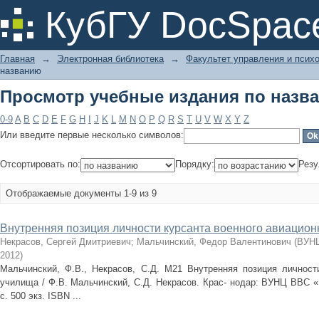
Просмотр учебные издания по назв
КубГУ DocSpac
Главная
→
Электронная библиотека
→
Факультет управления и псих
названию
Просмотр учебные издания по назв
0-9
A
B
C
D
E
F
G
H
I
J
K
L
M
N
O
P
Q
R
S
T
U
V
W
X
Y
Z
Или введите первые несколько символов:
Отсортировать по:
Порядку:
Резу
Отображаемые документы 1-9 из 9
Внутренняя позиция личности курсанта военного авиацион
Некрасов, Сергей Дмитриевич
;
Мальчинский, Федор Валентинович
(
ВУНЦ
2012
)
Мальчинский, Ф.В., Некрасов, С.Д. М21 Внутренняя позиция личности
училища / Ф.В. Мальчинский, С.Д. Некрасов. Крас- нодар: ВУНЦ ВВС «В
с. 500 экз. ISBN ...