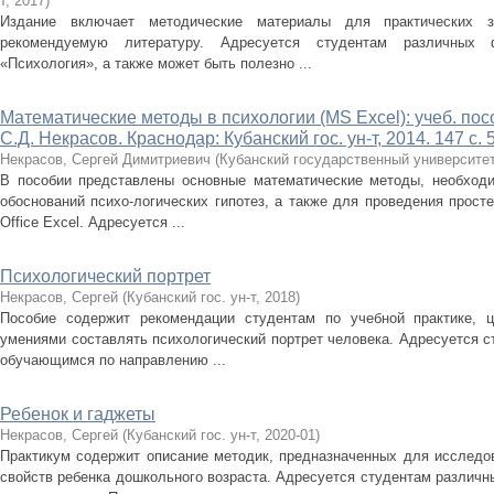
т
,
2017
)
Издание включает методические материалы для практических за
рекомендуемую литературу. Адресуется студентам различных
«Психология», а также может быть полезно ...
Математические методы в психологии (MS Excel): учеб. пособи
С.Д. Некрасов. Краснодар: Кубанский гос. ун-т, 2014. 147 с. 5
Некрасов, Сергей Димитриевич
(
Кубанский государственный университе
В пособии представлены основные математические методы, необходи
обоснований психо-логических гипотез, а также для проведения прост
Office Excel. Адресуется ...
Психологический портрет
Некрасов, Сергей
(
Кубанский гос. ун-т
,
2018
)
Пособие содержит рекомендации студентам по учебной практике, 
умениями составлять психологический портрет человека. Адресуется 
обучающимся по направлению ...
Ребенок и гаджеты
Некрасов, Сергей
(
Кубанский гос. ун-т
,
2020-01
)
Практикум содержит описание методик, предназначенных для исследов
свойств ребенка дошкольного возраста. Адресуется студентам различ