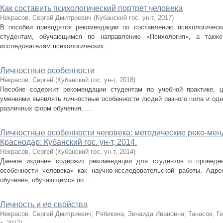
Как составить психологический портрет человека
Некрасов, Сергей Дмитриевич
(
Кубанский гос. ун-т
,
2017
)
В пособии приводятся рекомендации по составлению психологическо
студентам, обучающимся по направлению «Психология», а такж
исследователям психологических ...
Личностные особенности
Некрасов, Сергей
(
Кубанский гос. ун-т
,
2018
)
Пособие содержит рекомендации студентам по учебной практике, 
умениями выявлять личностные особенности людей разного пола и одн
различных форм обучения, ...
Личностные особенности человека: методические реко-менд
Краснодар: Кубанский гос. ун-т, 2014.
Некрасов, Сергей
(
Кубанский гос. ун-т
,
2014
)
Данное издание содержит рекомендации для студентов о проведен
особенности человека» как научно-исследовательской работы. Адр
обучения, обучающимся по ...
Личность и ее свойства
Некрасов, Сергей Дмитриевич
;
Рябикина, Зинаида Ивановна
;
Танасов, Г