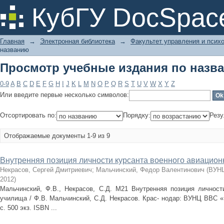
Просмотр учебные издания по назв
КубГУ DocSpac
Главная
→
Электронная библиотека
→
Факультет управления и псих
названию
Просмотр учебные издания по назв
0-9
A
B
C
D
E
F
G
H
I
J
K
L
M
N
O
P
Q
R
S
T
U
V
W
X
Y
Z
Или введите первые несколько символов:
Отсортировать по:
Порядку:
Резу
Отображаемые документы 1-9 из 9
Внутренняя позиция личности курсанта военного авиацион
Некрасов, Сергей Дмитриевич
;
Мальчинский, Федор Валентинович
(
ВУНЦ
2012
)
Мальчинский, Ф.В., Некрасов, С.Д. М21 Внутренняя позиция личности
училища / Ф.В. Мальчинский, С.Д. Некрасов. Крас- нодар: ВУНЦ ВВС «В
с. 500 экз. ISBN ...