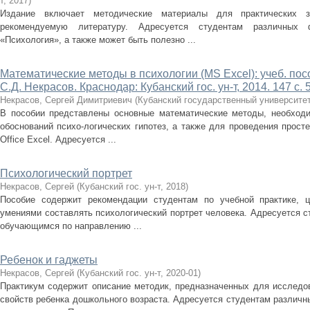
т
,
2017
)
Издание включает методические материалы для практических за
рекомендуемую литературу. Адресуется студентам различных
«Психология», а также может быть полезно ...
Математические методы в психологии (MS Excel): учеб. пособи
С.Д. Некрасов. Краснодар: Кубанский гос. ун-т, 2014. 147 с. 5
Некрасов, Сергей Димитриевич
(
Кубанский государственный университе
В пособии представлены основные математические методы, необходи
обоснований психо-логических гипотез, а также для проведения прост
Office Excel. Адресуется ...
Психологический портрет
Некрасов, Сергей
(
Кубанский гос. ун-т
,
2018
)
Пособие содержит рекомендации студентам по учебной практике, 
умениями составлять психологический портрет человека. Адресуется 
обучающимся по направлению ...
Ребенок и гаджеты
Некрасов, Сергей
(
Кубанский гос. ун-т
,
2020-01
)
Практикум содержит описание методик, предназначенных для исследов
свойств ребенка дошкольного возраста. Адресуется студентам различ