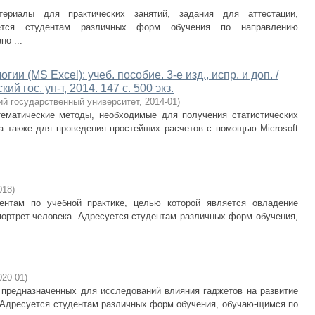
ериалы для практических занятий, задания для аттестации,
уется студентам различных форм обучения по направлению
о ...
и (MS Excel): учеб. пособие. 3-е изд., испр. и доп. /
й гос. ун-т, 2014. 147 с. 500 экз.
ий государственный университет
,
2014-01
)
ематические методы, необходимые для получения статистических
 а также для проведения простейших расчетов с помощью Microsoft
018
)
ентам по учебной практике, целью которой является овладение
портрет человека. Адресуется студентам различных форм обучения,
020-01
)
 предназначенных для исследований влияния гаджетов на развитие
. Адресуется студентам различных форм обучения, обучаю-щимся по