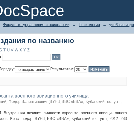
здания по названию
DocSpace
→
Факультет управления и психологии
→
Психология
→
учебные изд
здания по названию
S
T
U
V
W
X
Y
Z
в:
Порядку:
Результатам:
рсанта военного авиационного училища
кий, Федор Валентинович
(
ВУНЦ ВВС «ВВА», Кубанский гос. ун-т
,
1 Внутренняя позиция личности курсанта военного авиаци- онного
асов. Крас- нодар: ВУНЦ ВВС «ВВА», Кубанский гос. ун-т, 2012. 283