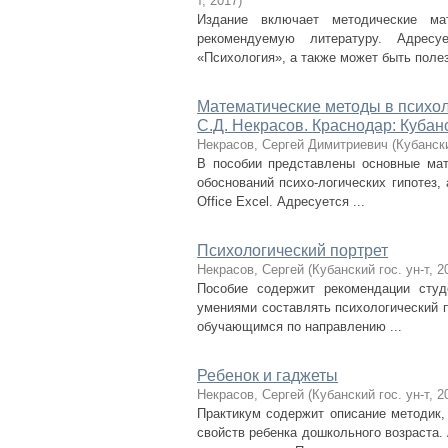
т
,
2017
)
Издание включает методические мат
рекомендуемую литературу. Адрес
«Психология», а также может быть полезн
Математические методы в психологи
С.Д. Некрасов. Краснодар: Кубански
Некрасов, Сергей Димитриевич
(
Кубанск
В пособии представлены основные мат
обоснований психо-логических гипотез,
Office Excel. Адресуется ...
Психологический портрет
Некрасов, Сергей
(
Кубанский гос. ун-т
,
2
Пособие содержит рекомендации студ
умениями составлять психологический 
обучающимся по направлению ...
Ребенок и гаджеты
Некрасов, Сергей
(
Кубанский гос. ун-т
,
2
Практикум содержит описание методик,
свойств ребенка дошкольного возраста