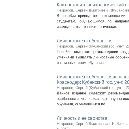
Как составить психологический п
Некрасов, Сергей Дмитриевич
(
Кубанский
В пособии приводятся рекомендации п
студентам, обучающимся по направ
исследователям психологических ...
Личностные особенности
Некрасов, Сергей
(
Кубанский гос. ун-т
,
2
Пособие содержит рекомендации студ
умениями выявлять личностные особенн
различных форм обучения, ...
Личностные особенности человека
Краснодар: Кубанский гос. ун-т, 2
Некрасов, Сергей
(
Кубанский гос. ун-т
,
2
Данное издание содержит рекомендац
особенности человека» как научно-и
обучения, обучающимся по ...
Личность и ее свойства
Некрасов, Сергей Дмитриевич
;
Рябикина