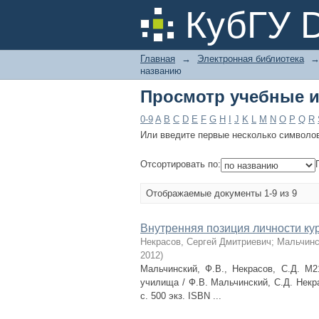
Просмотр учебные и
КубГУ 
Главная
→
Электронная библиотека
названию
Просмотр учебные и
0-9
A
B
C
D
E
F
G
H
I
J
K
L
M
N
O
P
Q
R
Или введите первые несколько символо
Отсортировать по:
Отображаемые документы 1-9 из 9
Внутренняя позиция личности ку
Некрасов, Сергей Дмитриевич
;
Мальчинс
2012
)
Мальчинский, Ф.В., Некрасов, С.Д. М2
училища / Ф.В. Мальчинский, С.Д. Некр
с. 500 экз. ISBN ...