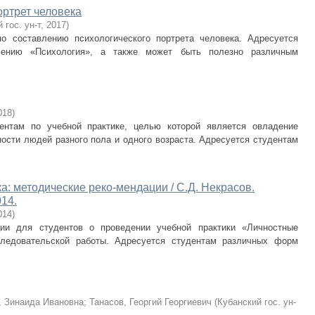
ортрет человека
 гос. ун-т
,
2017
)
о составлению психологического портрета человека. Адресуется
лению «Психология», а также может быть полезно различным
018
)
ентам по учебной практике, целью которой является овладение
ости людей разного пола и одного возраста. Адресуется студентам
: методические реко-мендации / С.Д. Некрасов.
014.
014
)
ии для студентов о проведении учебной практики «Личностные
сследовательской работы. Адресуется студентам различных форм
, Зинаида Ивановна
;
Танасов, Георгий Георгиевич
(
Кубанский гос. ун-