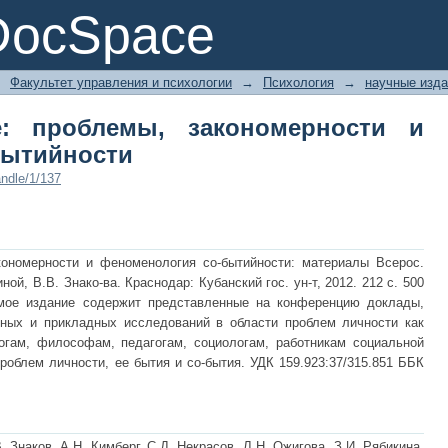
: проблемы, закономерности и 
DocSpace
→
Факультет управления и психологии
→
Психология
→
научные изд
: проблемы, закономерности и
бытийности
ndle/1/137
кономерности и феноменология со-бытийности: материалы Всерос.
иной, В.В. Знако-ва. Краснодар: Кубанский гос. ун-т, 2012. 212 с. 500
аемое издание содержит представленные на конференцию доклады,
ных и прикладных исследований в области проблем личности как
огам, философам, педагогам, социологам, работникам социальной
облем личности, ее бытия и со-бытия. УДК 159.923:37/315.851 ББК
 Знаков, А.Н. Кимберг, С.Д. Некрасов, Л.Н. Ожигова, З.И. Рябикина,