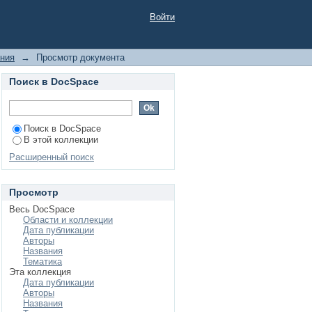
феноменология со-
Войти
ания
→
Просмотр документа
Поиск в DocSpace
Поиск в DocSpace
В этой коллекции
Расширенный поиск
Просмотр
Весь DocSpace
Области и коллекции
Дата публикации
Авторы
Названия
Тематика
Эта коллекция
Дата публикации
Авторы
Названия