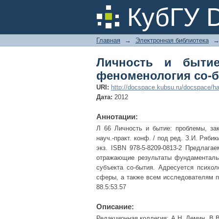
Личность и бытие
КубГУ 
бытийности
Главная
→
Электронная библиотека
Личность и бытие
феноменология со-
URI:
http://docspace.kubsu.ru/docspace/ha
Дата:
2012
Аннотации:
Л 66 Личность и бытие: проблемы, за
науч.-практ. конф. / под ред. З.И. Рябик
экз. ISBN 978-5-8209-0813-2 Предлаг
отражающие результаты фундаменталь
субъекта со-бытия. Адресуется психол
сферы, а также всем исследователям пр
88.5:53.57
Описание:
Редакционная коллегия: А.Н. Демин, В.В.