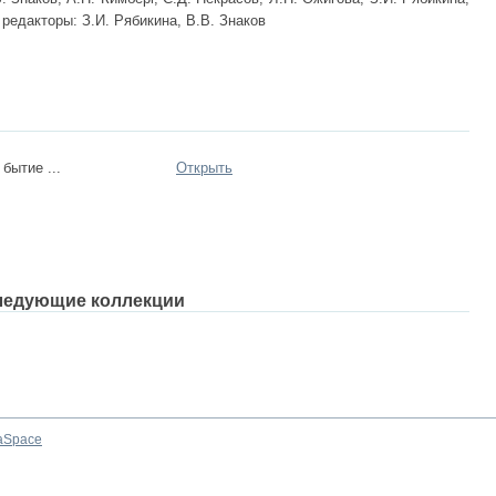
редакторы: З.И. Рябикина, В.В. Знаков
бытие ...
Открыть
ледующие коллекции
aSpace