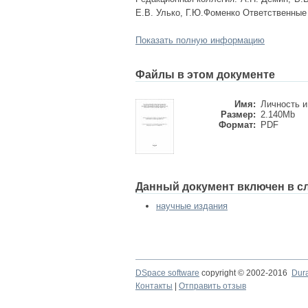
Е.В. Улько, Г.Ю.Фоменко Ответственные 
Показать полную информацию
Файлы в этом документе
Имя:
Личность и 
Размер:
2.140Mb
Формат:
PDF
Данный документ включен в с
научные издания
DSpace software
copyright © 2002-2016
Dur
Контакты
|
Отправить отзыв