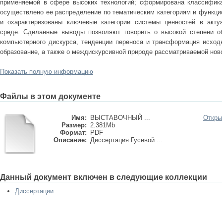
применяемой в сфере высоких технологий; сформирована классифика
осуществлено ее распределение по тематическим категориям и функц
и охарактеризованы ключевые категории системы ценностей в акту
среде. Сделанные выводы позволяют говорить о высокой степени об
компьютерного дискурса, тенденции переноса и трансформация исходн
образование, а также о междискурсивной природе рассматриваемой нов
Показать полную информацию
Файлы в этом документе
Имя:
ВЫСТАВОЧНЫЙ ...
Откры
Размер:
2.381Mb
Формат:
PDF
Описание:
Диссертация Гусевой ...
Данный документ включен в следующие коллекции
Диссертации