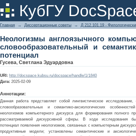
Неологизмы англоязычно
КубГУ DocSpac
словообразовательный и семантико
Главная
→
Диссертационные советы
→
Д 212.101.19 - Филологически
Неологизмы англоязычного компью
словообразовательный и семантик
потенциал
Гусева, Светлана Эдуардовна
URI:
http://docspace.kubsu.ru/docspace/handle/1/1840
Дата:
2025-02-09
Аннотации:
Данная работа представляет собой лингвистическое исследование,
словообразовательных и семантико-аксиологических особенносте
неологизмов компьютерного дискурса для формирования полного пр
рассматриваемой дискурсивной сферы. В ходе исследования бы
потенциал появления неологизмов, связанных с компьютерным дискурсо
продуктивные модели; установлены семантические и аксиологиче