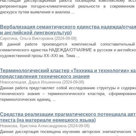
Настоящая диссертационная работа посвящена комплексному исс
репрезентации погодно-климатической реальности в современном
дискурсе путем выявления и анализа ...
Вербализация семантического единства надежда/отчая
и английской лингвокультур)
Сиротина, Ольга Викторовна
(
2024-09-08
)
В данной работе производится комплексный сопоставительный
семантического единства НАДЕЖДА/ОТЧАЯНИЕ в русском и английском
художественной прозы XX–XXI вв. Тема ...
Терминологический кластер «Техника и технологии» к
представления технического знания
Новоселецкая, Дарья Ильинична
(
2024-09-08
)
Данная работа представляет собой исследование структуры и содерж
технического знания – терминологического кластера, сформированн
терминологических единиц, ...
Средства реализации прагматического потенциала авт
текста (на материале немецкого языка)
Новикова, Кристина Александровна
(
2024-09-08
)
Данная диссертация посвящена изучению авторских энигматических т