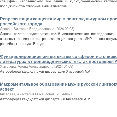
специфики человеческого мышления и культурно-языковой картин
послужили стихотворные энигматические ...
Репрезентация концепта мир в лингвокультурном про
российского города
Дробан, Виктория Владиславовна
(
2024-09-08
)
Данная работа представляет собой лингвистическое исследование,
языковых особенностей репрезентации концепта МИР в лингвокуль
российского города. В ходе ...
Функционирование интертекстем со сферой-источник
литература» в проповеднических текстах протоиерея 
Хамраева, Алена Александровна
(
2024-04-05
)
Автореферат кандидатской диссертации Хамраевой А.А.
Макроментальное образование муж в русской лингвок
аспект
Киселева, Анастасия Михайловна
(
2024-04-05
)
Автореферат кандидатской диссертации Киселевой А.М.