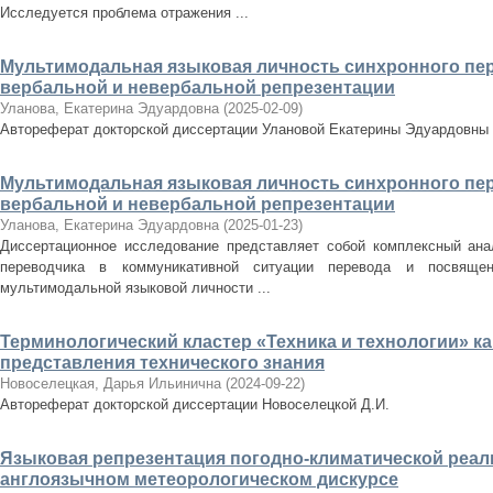
Исследуется проблема отражения ...
Мультимодальная языковая личность синхронного пер
вербальной и невербальной репрезентации
Уланова, Екатерина Эдуардовна
(
2025-02-09
)
Автореферат докторской диссертации Улановой Екатерины Эдуардовны
Мультимодальная языковая личность синхронного пер
вербальной и невербальной репрезентации
Уланова, Екатерина Эдуардовна
(
2025-01-23
)
Диссертационное исследование представляет собой комплексный ана
переводчика в коммуникативной ситуации перевода и посвяще
мультимодальной языковой личности ...
Терминологический кластер «Техника и технологии» к
представления технического знания
Новоселецкая, Дарья Ильинична
(
2024-09-22
)
Автореферат докторской диссертации Новоселецкой Д.И.
Языковая репрезентация погодно-климатической реа
англоязычном метеорологическом дискурсе