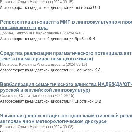
Бычкова, Ольга Николаевна
(
2024-09-15
)
Автореферат кандидатской диссертации Бычковой О.Н.
Репрезентация концепта МИР в лингвокультурном про
российского города
Дробан, Виктория Владиславовна
(
2024-09-15
)
Автореферат кандидатской диссертации Дробан В.В.
Средства реализации прагматического потенциала авт
текста (на материале немецкого языка)
Новикова, Кристина Александровна
(
2024-09-15
)
Автореферат кандидатской диссертации Новиковой К.А.
Вербализация семантического единства НАДЕЖДА/ОТ
русской и английской лингвокультур)
Сиротина, Ольга Викторовна
(
2024-09-15
)
Автореферат кандидатской диссертации Сиротиной О.В.
Языковая репрезентация погодно-климатической реа
англоязычном метеорологическом дискурсе
Бычкова, Ольга Николаевна
(
2024-09-08
)