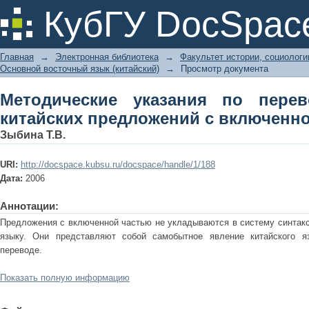
Методические указания по перевод
КубГУ DocSpac
включенной частью
Главная
→
Электронная библиотека
→
Факультет истории, социолог
Основной восточный язык (китайский)
→
Просмотр документа
Методические указания по пере
китайских предложений с включенн
Зыбина Т.В.
URI:
http://docspace.kubsu.ru/docspace/handle/1/188
Дата:
2006
Аннотации:
Предложения с включенной частью не укладываются в систему синтакс
языку. Они представляют собой самобытное явление китайского я
переводе.
Показать полную информацию