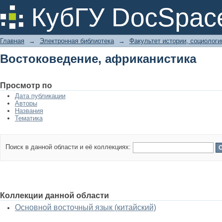
Востоковедение, африканистика
КубГУ DocSpac
Главная
→
Электронная библиотека
→
Факультет истории, социолог
Востоковедение, африканистика
Просмотр по
Дата публикации
Авторы
Названия
Тематика
Поиск в данной области и её коллекциях:
Коллекции данной области
Основной восточный язык (китайский)