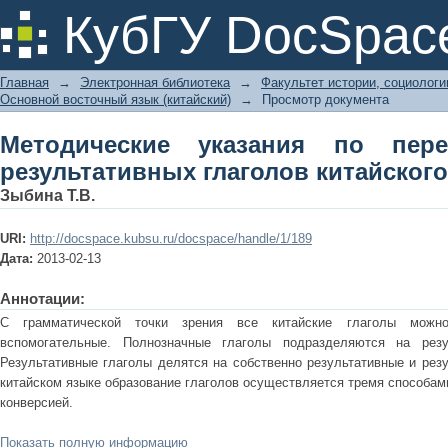
Методические указания по перевод
КубГУ DocSpac
китайского языка
Главная
→
Электронная библиотека
→
Факультет истории, социолог
Основной восточный язык (китайский)
→
Просмотр документа
Методические указания по пере
результативных глаголов китайского
Зыбина Т.В.
URI:
http://docspace.kubsu.ru/docspace/handle/1/189
Дата:
2013-02-13
Аннотации:
С грамматической точки зрения все китайские глаголы можн
вспомогательные. Полнозначные глаголы подразделяются на резу
Результативные глаголы делятся на собственно результативные и рез
китайском языке образование глаголов осуществляется тремя способа
конверсией.
Показать полную информацию