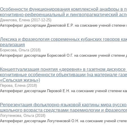
Особенности функционирования комплексной анафоры в по
когнитивно-референциальный и лингвопрагматический асп
Данилова, Елена
(
2017-12-25
)
Автореферат диссертации Даниловой Е.Р. на соискание ученой степени
Лексика и фразеология современных кубанских говоров как
реализация
Борисова, Ольга
(
2018
)
Автореферат диссертации Борисовой О.Г. на соискание ученой степени 
Концептуализация понятия «деревня» в газетном дискурсе 1
когнитивные особенности объективации (на материале газе
«Сельская жизнь»)
Перова, Елена
(
2018
)
Автореферат диссертации Перовой Е.Н. на соискание ученой степени к
Репрезентация фольклорно-языковой картины мира русско-
школьного возраста средствами паремиологии и фразеоло
Логутенкова, Ольга
(
2018
)
Автореферат диссертации Логутенковой О.Н. на соискание ученой степ