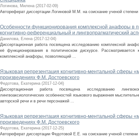
Логинова, Милена
(
2017-02-09
)
Автореферат диссертации Логиновой М.М. на соискание ученой степени
Особенности функционирования комплексной анафоры в по
когнитивно-референциальный и лингвопрагматический асп
Данилова, Елена
(
2017-12-04
)
Диссертационная работа посвящена исследованию комплексной анафо
её функционирования в политическом дискурсе. Рассматривается к
комплексной анафоры, позволяющий ...
Языковая репрезентация когнитивно-ментальной сферы «м
произведениях Ф.М. Достоевского
Федотова, Екатерина
(
2017-12-04
)
Диссертационная работа посвящена исследованию лингвокогни
лингвоаксиологических особенностей языкового выражения мыслительн
авторской речи и в речи персонажей ...
Языковая репрезентация когнитивно-ментальной сферы «м
произведениях Ф.М. Достоевского
Федотова, Екатерина
(
2017-12-25
)
Автореферат диссертации Федотовой Е.Е. на соискание ученой степени