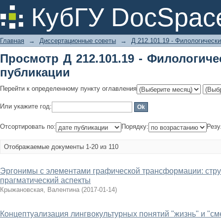
Просмотр Д 212.101.19 - Филологиче
КубГУ DocSpac
Главная
→
Диссертационные советы
→
Д 212.101.19 - Филологически
Просмотр Д 212.101.19 - Филологиче
публикации
Перейти к определенному пункту оглавления
Или укажите год:
Отсортировать по:
Порядку:
Резу
Отображаемые документы 1-20 из 110
Эргонимы с элементами графической трансформации: стру
прагматический аспекты
Крыжановская, Валентина
(
2017-01-14
)
Концептуализация лингвокультурных понятий "жизнь" и "см