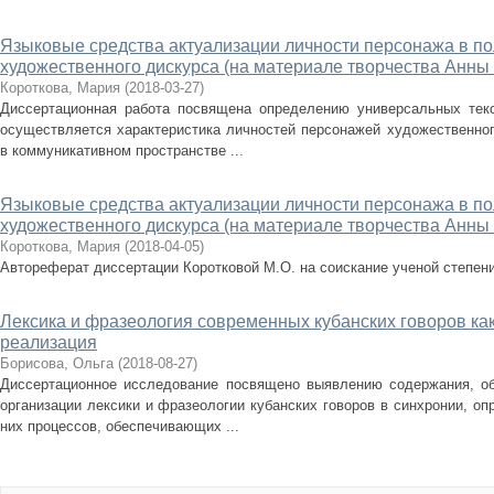
Языковые средства актуализации личности персонажа в п
художественного дискурса (на материале творчества Анны
Короткова, Мария
(
2018-03-27
)
Диссертационная работа посвящена определению универсальных текс
осуществляется характеристика личностей персонажей художественног
в коммуникативном пространстве ...
Языковые средства актуализации личности персонажа в п
художественного дискурса (на материале творчества Анны
Короткова, Мария
(
2018-04-05
)
Автореферат диссертации Коротковой М.О. на соискание ученой степен
Лексика и фразеология современных кубанских говоров как
реализация
Борисова, Ольга
(
2018-08-27
)
Диссертационное исследование посвящено выявлению содержания, об
организации лексики и фразеологии кубанских говоров в синхронии, о
них процессов, обеспечивающих ...