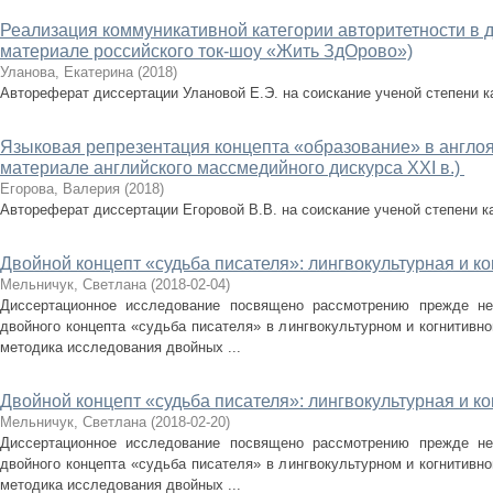
Реализация коммуникативной категории авторитетности в д
материале российского ток-шоу «Жить ЗдОрово»)
Уланова, Екатерина
(
2018
)
Автореферат диссертации Улановой Е.Э. на соискание ученой степени 
Языковая репрезентация концепта «образование» в англоя
материале английского массмедийного дискурса XXI в.)
Егорова, Валерия
(
2018
)
Автореферат диссертации Егоровой В.В. на соискание ученой степени 
Двойной концепт «судьба писателя»: лингвокультурная и к
Мельничук, Светлана
(
2018-02-04
)
Диссертационное исследование посвящено рассмотрению прежде не
двойного концепта «судьба писателя» в лингвокультурном и когнитивно
методика исследования двойных ...
Двойной концепт «судьба писателя»: лингвокультурная и к
Мельничук, Светлана
(
2018-02-20
)
Диссертационное исследование посвящено рассмотрению прежде не
двойного концепта «судьба писателя» в лингвокультурном и когнитивно
методика исследования двойных ...