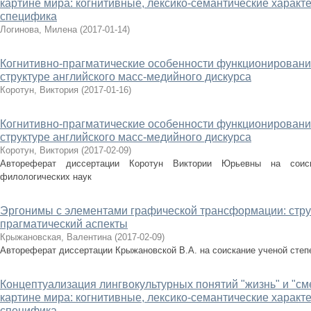
картине мира: когнитивные, лексико-семантические характ
специфика
Логинова, Милена
(
2017-01-14
)
Когнитивно-прагматические особенности функционирован
структуре английского масс-медийного дискурса
Коротун, Виктория
(
2017-01-16
)
Когнитивно-прагматические особенности функционирован
структуре английского масс-медийного дискурса
Коротун, Виктория
(
2017-02-09
)
Автореферат диссертации Коротун Виктории Юрьевны на соиск
филологических наук
Эргонимы с элементами графической трансформации: стру
прагматический аспекты
Крыжановская, Валентина
(
2017-02-09
)
Автореферат диссертации Крыжановской В.А. на соискание ученой степ
Концептуализация лингвокультурных понятий "жизнь" и "см
картине мира: когнитивные, лексико-семантические характ
специфика