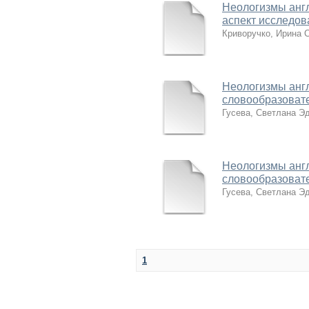
Неологизмы англ
аспект исследов
Криворучко, Ирина 
Неологизмы англ
словообразовате
Гусева, Светлана Э
Неологизмы англ
словообразовате
Гусева, Светлана Э
1