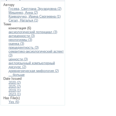
Автору
Гусева, Светлана Эдуардовна (2)
Мищенко, Анна (2)
Криворучко, Ирина Сергеевна (1)
Сегал, Наталья (1)
Теме
коннотация (6)
аксиологический потенциал (3)
антиценности (3)
неологизмы (3)
оценка (3)
прецедентность (3)
семантико-аксиологический аспект
(3)
ценности (3)
англоязычный компьютерный
дискурс (2)
древнегреческая мифология (2)
... больше
Date Issued
2020 (2)
2025 (2)
2019 (1)
2023 (1)
Has File(s)
Yes (6)