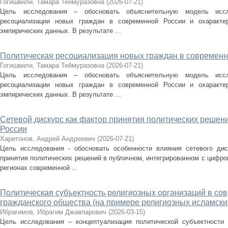
Гогишвили, Тамара Теймуразовна
(
2026-07-21
)
Цель исследования – обосновать объяснительную модель иссл
ресоциализации новых граждан в современной России и охарактер
эмпирических данных. В результате ...
Политическая ресоциализация новых граждан в современн
Гогишвили, Тамара Теймуразовна
(
2026-07-21
)
Цель исследования – обосновать объяснительную модель иссл
ресоциализации новых граждан в современной России и охарактер
эмпирических данных. В результате ...
Сетевой дискурс как фактор принятия политических решен
России
Харитонов, Андрей Андреевич
(
2026-07-21
)
Цель исследования - обосновать особенности влияния сетевого дис
принятия политических решений в публичном, интегрированном с цифров
регионах современной ...
Политическая субъектность религиозных организаций в со
гражданского общества (на примере религиозных исламски
Ибрагимов, Ибрагим Джавпарович
(
2026-03-15
)
Цель исследования – концептуализация политической субъектности 