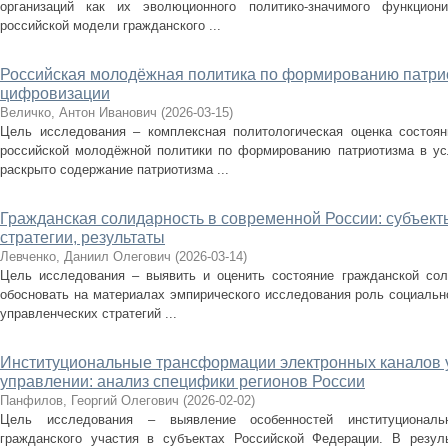
организаций как их эволюционного политико-значимого функцион
российской модели гражданского ...
Российская молодёжная политика по формированию патри
цифровизации
Величко, Антон Иванович
(
2026-03-15
)
Цель исследования – комплексная политологическая оценка состоян
российской молодёжной политики по формированию патриотизма в ус
раскрыто содержание патриотизма ...
Гражданская солидарность в современной России: субъект
стратегии, результаты
Левченко, Даниил Олегович
(
2026-03-14
)
Цель исследования – выявить и оценить состояние гражданской сол
обосновать на материалах эмпирического исследования роль социально
управленческих стратегий ...
Институциональные трансформации электронных каналов у
управлении: анализ специфики регионов России
Панфилов, Георгий Олегович
(
2026-02-02
)
Цель исследования – выявление особенностей институциональ
гражданского участия в субъектах Российской Федерации. В резуль