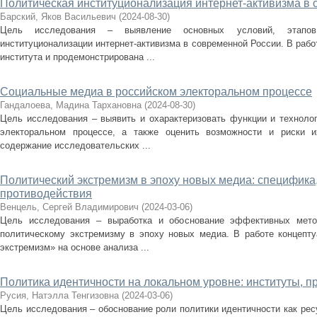
Политическая институционализация интернет-активизма в
Барский, Яков Васильевич
(
2024-08-30
)
Цель исследования – выявление основных условий, этапов 
институционализации интернет-активизма в современной России. В рабо
института и продемонстрирована ...
Социальные медиа в российском электоральном процессе
Гандалоева, Мадина Тархановна
(
2024-08-30
)
Цель исследования – выявить и охарактеризовать функции и техноло
электоральном процессе, а также оценить возможности и риски и
содержание исследовательских ...
Политический экстремизм в эпоху новых медиа: специфика
противодействия
Венцель, Сергей Владимирович
(
2024-03-06
)
Цель исследования – выработка и обоснование эффективных метод
политическому экстремизму в эпоху новых медиа. В работе концепту
экстремизм» на основе анализа ...
Политика идентичности на локальном уровне: институты, п
Русия, Натэлла Тенгизовна
(
2024-03-06
)
Цель исследования – обоснование роли политики идентичности как рес