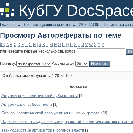
Просмотр Авторефераты по теме
КубГУ DocSpac
Главная
→
Диссертационные советы
→
24.2.320.08 – Политические н
Просмотр Авторефераты по теме
0-9
A
B
C
D
E
F
G
H
I
J
K
L
M
N
O
P
Q
R
S
T
U
V
W
X
Y
Z
Или введите первые несколько символов:
Порядку:
Результатам:
Отображаемые документы 1-20 из 159
по темам
Актуализация политической субъектности
[1]
Актуализация субъектности
[1]
Барьеры политической ресоциализации новых граждан
[2]
Вариативность гражданских солидарностей в политическом пространст
взаимодействие активистов и органов власти
[1]