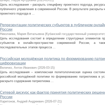
Шпиро, Лаура Артуровна
(
2025-03-21
)
Цель исследования – раскрыть специфику проектного подхода, ресурсы
публичного управления в современной России. В результате раскрыты
проектного подхода в ...
Репрезентации политических субъектов в публичном онла
России
Николаева, Мария Витальевна
(
Кубанский государственный университет
Цель исследования состоит в определении структурных элементов пр
субъектов в онлайн-пространстве современной России, а та
последовательных этапов процесса ...
Российская молодёжная политика по формированию патри
цифровизации
Величко, Антон Иванович
(
2026-03-15
)
Цель исследования – комплексная политологическая оценка состоян
российской молодёжной политики по формированию патриотизма в ус
раскрыто содержание патриотизма ...
Сетевой дискурс как фактор принятия политических решен
России
Харитонов, Андрей Андреевич
(
2026-07-21
)