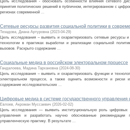
Цель исследования - обосновать особенности влияния сетевого дис
принятия политических решений в публичном, интегрированном с цифров
регионах современной ...
Сетевые ресурсы развития социальной политики в соврем
Тезадова, Диана Артуровна
(
2023-04-29
)
Цель исследования – выявить и охарактеризовать сетевые ресурсы и
технологии в практиках выработки и реализации социальной полити
вызовов. Раскрыто содержание ...
Социальные медиа в российском электоральном процессе
Гандалоева, Мадина Тархановна
(
2024-08-30
)
Цель исследования – выявить и охарактеризовать функции и техноло
электоральном процессе, а также оценить возможности и риски и
содержание исследовательских ...
Цифровые медиа в системе государственного управления
Евлоев, Акроман Муссаевич
(
2026-02-02
)
Цель исследования — выявить институциональную роль цифровых м
управления и разработать научно обоснованные рекомендации 
управленческую практику. В результате ...