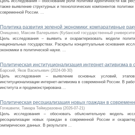
Цель исследования – обоснование роли политики идентичности как рес
также выявление структурных и технологических компонентов политики 
современной России. ...
Политика развития зеленой экономики: компаративные рак
Онищенко, Максим Валерьевич
(
Кубанский государственный университе
Цель исследования – выявить и охарактеризовать модели полити
национальных государствах. Раскрыты концептуальные основания иссл
экономики в политической науке. ...
Политическая институционализация интернет-активизма в
Барский, Яков Васильевич
(
2024-08-30
)
Цель исследования – выявление основных условий, этапов 
институционализации интернет-активизма в современной России. В рабо
института и продемонстрирована ...
Политическая ресоциализация новых граждан в современн
Гогишвили, Тамара Теймуразовна
(
2026-07-21
)
Цель исследования – обосновать объяснительную модель иссл
ресоциализации новых граждан в современной России и охарактер
эмпирических данных. В результате ...