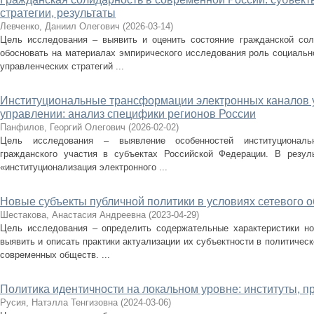
стратегии, результаты
Левченко, Даниил Олегович
(
2026-03-14
)
Цель исследования – выявить и оценить состояние гражданской сол
обосновать на материалах эмпирического исследования роль социально
управленческих стратегий ...
Институциональные трансформации электронных каналов у
управлении: анализ специфики регионов России
Панфилов, Георгий Олегович
(
2026-02-02
)
Цель исследования – выявление особенностей институциональ
гражданского участия в субъектах Российской Федерации. В резуль
«институционализация электронного ...
Новые субъекты публичной политики в условиях сетевого 
Шестакова, Анастасия Андреевна
(
2023-04-29
)
Цель исследования – определить содержательные характеристики но
выявить и описать практики актуализации их субъектности в политичес
современных обществ. ...
Политика идентичности на локальном уровне: институты, п
Русия, Натэлла Тенгизовна
(
2024-03-06
)