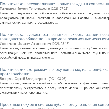
Политическая ресоциализация новых граждан в современн
Гогишвили, Тамара Теймуразовна
(
2026-07-21
)
Цель исследования – обосновать объяснительную модель иссл
ресоциализации новых граждан в современной России и охарактер
эмпирических данных. В результате ...
Политическая субъектность религиозных организаций в со
гражданского общества (на примере религиозных исламски
Ибрагимов, Ибрагим Джавпарович
(
2026-03-15
)
Цель исследования – концептуализация политической субъектности 
организаций как их эволюционного политико-значимого функцион
российской модели гражданского ...
Политический экстремизм в эпоху новых медиа: специфика
противодействия
Венцель, Сергей Владимирович
(
2024-03-06
)
Цель исследования – выработка и обоснование эффективных метод
политическому экстремизму в эпоху новых медиа. В работе концепту
экстремизм» на основе анализа ...
Проектный подход в системе публичного управления совр