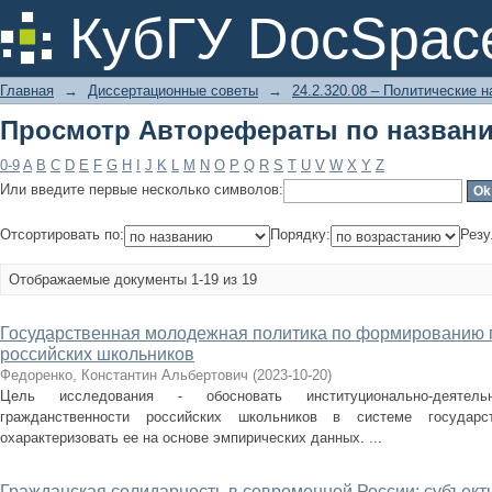
Просмотр Авторефераты по назван
КубГУ DocSpac
Главная
→
Диссертационные советы
→
24.2.320.08 – Политические н
Просмотр Авторефераты по назван
0-9
A
B
C
D
E
F
G
H
I
J
K
L
M
N
O
P
Q
R
S
T
U
V
W
X
Y
Z
Или введите первые несколько символов:
Отсортировать по:
Порядку:
Резу
Отображаемые документы 1-19 из 19
Государственная молодежная политика по формированию 
российских школьников
Федоренко, Константин Альбертович
(
2023-10-20
)
Цель исследования - обосновать институционально-деятел
гражданственности российских школьников в системе государ
охарактеризовать ее на основе эмпирических данных. ...
Гражданская солидарность в современной России: субъект