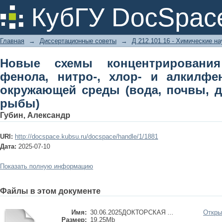
Новые схемы концентрирования и 
КубГУ DocSpac
алкилфенолов в объектах окру
отложения, рыбы)
Главная
→
Диссертационные советы
→
Д 212.101.16 - Химические на
Новые схемы концентрировани
фенола, нитро-, хлор- и алкилфе
окружающей среды (вода, почвы, 
рыбы)
Губин, Александр
URI:
http://docspace.kubsu.ru/docspace/handle/1/1881
Дата:
2025-07-10
Показать полную информацию
Файлы в этом документе
Имя:
30.06.2025ДОКТОРСКАЯ ...
Откры
Размер:
19.25Mb