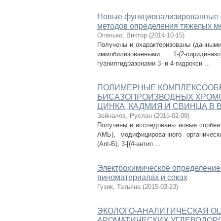
Новые функционализированные с
методов определения тяжелых м
Опенько, Виктор
(
2014-10-15
)
Получены и охарактеризованы (данными 
иммобилизованными 1-(2-пиридина
гуанилгидразонами 3- и 4-гидрокси ...
ПОЛИМЕРНЫЕ КОМПЛЕКСООБР
БИСАЗОПРОИЗВОДНЫХ ХРОМО
ЦИНКА, КАДМИЯ И СВИНЦА В 
Зейналов, Руслан
(
2015-02-09
)
Получены и исследованы новые сорбент
АМБ), модифицированного органическим
(Ant-Б), 3-[(4-антип ...
Электрохимическое определение 
виноматериалах и соках
Гузик, Татьяна
(
2015-03-23
)
ЭКОЛОГО-АНАЛИТИЧЕСКАЯ О
АРОМАТИЧЕСКИХ УГЛЕВОДОР