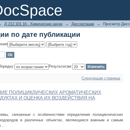
ии по дате публикации
DocSpace
→
Д 212.101.16 - Химические науки
→
Диссертации
→
Просмотр Дисс
ии по дате публикации
ения
Порядку:
Результатам:
Следующая страница
ИЕ ПОЛИЦИКЛИЧЕСКИХ АРОМАТИЧЕСКИХ
ДУКТАХ И ОЦЕНКА ИХ ВОЗДЕЙСТВИЯ НА
емы, связанные с особенностями определения полициклических
еводородов в различных объектах, являющиеся важным и самым
...