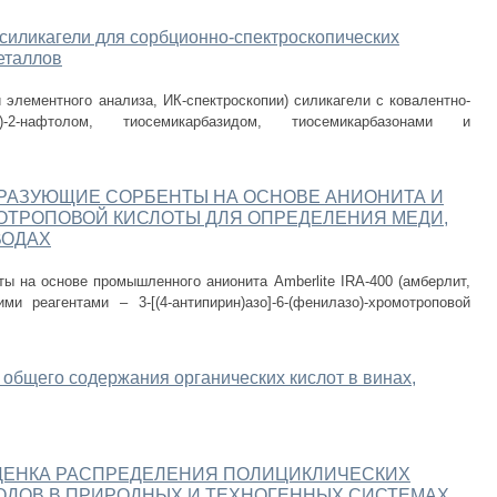
иликагели для сорбционно-спектроскопических
еталлов
элементного анализа, ИК-спектроскопии) силикагели с ковалентно-
зо)-2-нафтолом, тиосемикарбазидом, тиосемикарбазонами и
АЗУЮЩИЕ СОРБЕНТЫ НА ОСНОВЕ АНИОНИТА И
ТРОПОВОЙ КИСЛОТЫ ДЛЯ ОПРЕДЕЛЕНИЯ МЕДИ,
ВОДАХ
ы на основе промышленного анионита Amberlite IRA-400 (амберлит,
и реагентами – 3-[(4-антипирин)азо]-6-(фенилазо)-хромотроповой
общего содержания органических кислот в винах,
ЦЕНКА РАСПРЕДЕЛЕНИЯ ПОЛИЦИКЛИЧЕСКИХ
ОДОВ В ПРИРОДНЫХ И ТЕХНОГЕННЫХ СИСТЕМАХ