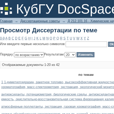
Просмотр Диссертации по теме
КубГУ DocSpac
Главная
→
Диссертационные советы
→
Д 212.101.16 - Химические на
Просмотр Диссертации по теме
0-9
A
B
C
D
E
F
G
H
I
J
K
L
M
N
O
P
Q
R
S
T
U
V
W
X
Y
Z
Или введите первые несколько символов:
Порядку:
Результатам:
Отображаемые документы 1-20 из 42
по темам
1,1-диметилгидразин, ракетное топливо, высокоэффективная жидкостна
хроматография, масс-спектрометрия, экстракция, экологический монито
антиоксиданты, потенциометрия, биологические среды, антиоксидантна
емкость, окислительно-восстановительная система ферроцианид калия
атмосферные поллютанты, экстракция, газовая хроматография, масс-сп
атомно-абсорбционная спектрометрия, мышьяк, кадмий, свинец техника