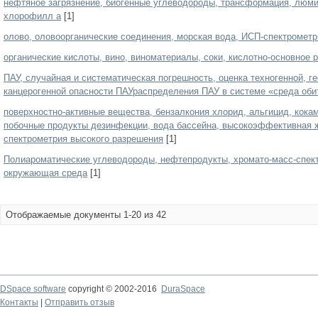
нефтяное загрязнение, биогенные углеводороды, трансформация, люми
хлорофилл а
[1]
олово, оловоорганические соединения, морская вода, ИСП-спектромет
органические кислоты, вино, виноматериалы, соки, кислотно-основное
ПАУ, случайная и систематическая погрешность, оценка техногенной, г
канцерогенной опасности ПАУраспределения ПАУ в системе «среда обит
поверхностно-активные вещества, бензалкония хлорид, альгицид, кока
побочные продукты дезинфекции, вода бассейна, высокоэффективная 
спектрометрия высокого разрешения
[1]
Полиароматические углеводороды, нефтепродукты, хромато-масс-спект
окружающая среда
[1]
Отображаемые документы 1-20 из 42
DSpace software
copyright © 2002-2016
DuraSpace
Контакты
|
Отправить отзыв