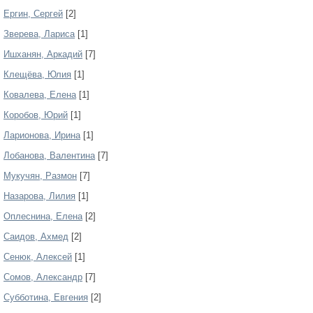
Ергин, Сергей
[2]
Зверева, Лариса
[1]
Ишханян, Аркадий
[7]
Клещёва, Юлия
[1]
Ковалева, Елена
[1]
Коробов, Юрий
[1]
Ларионова, Ирина
[1]
Лобанова, Валентина
[7]
Мукучян, Размон
[7]
Назарова, Лилия
[1]
Оплеснина, Елена
[2]
Саидов, Ахмед
[2]
Сенюк, Алексей
[1]
Сомов, Александр
[7]
Субботина, Евгения
[2]