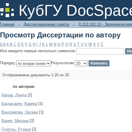
Просмотр Диссертации по автору
КубГУ DocSpac
Главная
→
Диссертационные советы
→
Д 212.101.13 - Экономические
Просмотр Диссертации по автору
0-9
A
B
C
D
E
F
G
H
I
J
K
L
M
N
O
P
Q
R
S
T
U
V
W
X
Y
Z
Или введите первые несколько символов:
Порядку:
Результатам:
Отображаемые документы 1-20 из 25
по авторам
Ампар, Линда
[2]
Багдасарян, Карина
[1]
Вандрикова, Оксана
[1]
Ванян, Милана
[2]
Гучетль, Рузана
[2]