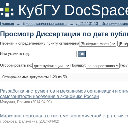
Просмотр Диссертации по дате публ
КубГУ DocSpac
Главная
→
Диссертационные советы
→
Д 212.101.13 - Экономические
Просмотр Диссертации по дате публ
Перейти к определенному пункту оглавления
Или укажите год:
Отсортировать по:
Порядку:
Резу
Отображаемые документы 1-20 из 59
Разработка инструментов и механизмов организации и ст
самозанятости населения в экономике России
Мукучян, Размон
(
2014-04-02
)
Маркетинг персонала в системе экономической стратегии 
Лобанова, Валентина
(
2014-04-02
)