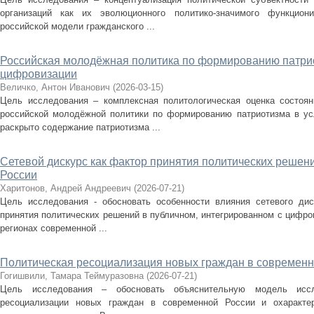
организаций как их эволюционного политико-значимого функцион
российской модели гражданского ...
Российская молодёжная политика по формированию патри
цифровизации
Величко, Антон Иванович
(
2026-03-15
)
Цель исследования – комплексная политологическая оценка состоян
российской молодёжной политики по формированию патриотизма в ус
раскрыто содержание патриотизма ...
Сетевой дискурс как фактор принятия политических решен
России
Харитонов, Андрей Андреевич
(
2026-07-21
)
Цель исследования - обосновать особенности влияния сетевого дис
принятия политических решений в публичном, интегрированном с цифров
регионах современной ...
Политическая ресоциализация новых граждан в современн
Гогишвили, Тамара Теймуразовна
(
2026-07-21
)
Цель исследования – обосновать объяснительную модель иссл
ресоциализации новых граждан в современной России и охарактер