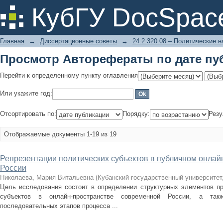
Просмотр Авторефераты по дате пу
КубГУ DocSpac
Главная
→
Диссертационные советы
→
24.2.320.08 – Политические н
Просмотр Авторефераты по дате пу
Перейти к определенному пункту оглавления
Или укажите год:
Отсортировать по:
Порядку:
Резу
Отображаемые документы 1-19 из 19
Репрезентации политических субъектов в публичном онла
России
Николаева, Мария Витальевна
(
Кубанский государственный университет
Цель исследования состоит в определении структурных элементов пр
субъектов в онлайн-пространстве современной России, а та
последовательных этапов процесса ...