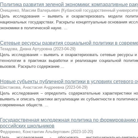
Политика развития зеленой экономики: компаративные рак
Онищенко, Максим Валерьевич
(
Кубанский государственный университе
Цель исследования – выявить и охарактеризовать модели полити
национальных государствах. Раскрыты концептуальные основания иссл
экономики в политической науке. ...
Сетевые ресурсы развития социальной политики в соврем
Тезадова, Диана Артуровна
(
2023-04-29
)
Цель исследования – выявить и охарактеризовать сетевые ресурсы и
технологии в практиках выработки и реализации социальной полити
вызовов. Раскрыто содержание ...
Новые субъекты публичной политики в условиях сетевого 
Шестакова, Анастасия Андреевна
(
2023-04-29
)
Цель исследования – определить содержательные характеристики но
выявить и описать практики актуализации их субъектности в политичес
современных обществ. ...
Государственная молодежная политика по формированию 
российских школьников
Федоренко, Константин Альбертович
(
2023-10-20
)
Цель исследования - обосновать институционально-деятел