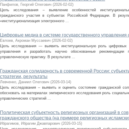
Панфилов, Георгий Олегович
(
2026-02-02
)
Цель исследования – выявление особенностей институциональ
гражданского участия в субъектах Российской Федерации. В резуль
«институционализация электронного ...
Цифровые медиа в системе государственного управления
Евлоев, Акроман Муссаевич
(
2026-02-02
)
Цель исследования — выявить институциональную роль цифровых м
управления и разработать научно обоснованные рекомендации 
управленческую практику. В результате ...
Гражданская солидарность в современной России: субъект
стратегии, результаты
Левченко, Даниил Олегович
(
2026-03-14
)
Цель исследования – выявить и оценить состояние гражданской сол
обосновать на материалах эмпирического исследования роль социально
управленческих стратегий ...
Политическая субъектность религиозных организаций в со
гражданского общества (на примере религиозных исламски
Ибрагимов, Ибрагим Джавпарович
(
2026-03-15
)
Цель исследования – концептуализация политической субъектности 