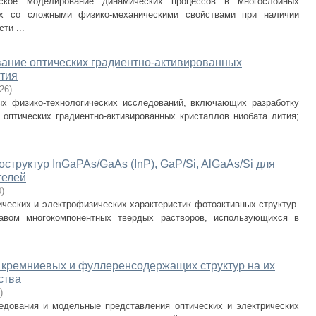
ское моделирование динамических процессов в многослойных
ах со сложными физико-механическими свойствами при наличии
ти ...
ание оптических градиентно-активированных
ития
-26
)
х физико-технологических исследований, включающих разработку
 оптических градиентно-активированных кристаллов ниобата лития;
структур InGaPAs/GaAs (InP), GaP/Si, AlGaAs/Si для
телей
0
)
ческих и электрофизических характеристик фотоактивных структур.
авом многокомпонентных твердых растворов, использующихся в
 кремниевых и фуллеренсодержащих структур на их
ства
)
едования и модельные представления оптических и электрических