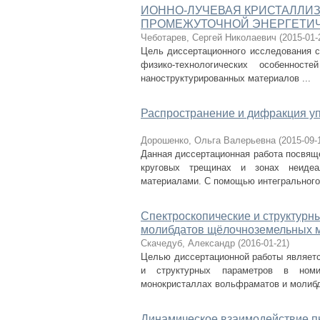
ИОННО-ЛУЧЕВАЯ КРИСТАЛЛИ
ПРОМЕЖУТОЧНОЙ ЭНЕРГЕТИ
Чеботарев, Сергей Николаевич
(
2015-01-
Цель диссертационного исследования с
физико-технологических особенност
наноструктурированных материалов ...
Распространение и дифракция уп
Дорошенко, Ольга Валерьевна
(
2015-09-
Данная диссертационная работа посвящ
круговых трещинах и зонах неидеа
материалами. С помощью интегрального 
Спектроскопические и структурн
молибдатов щёлочноземельных м
Скачедуб, Александр
(
2016-01-21
)
Целью диссертационной работы являетс
и структурных параметров в номи
монокристаллах вольфраматов и молибда
Динамическое взаимодействие пь