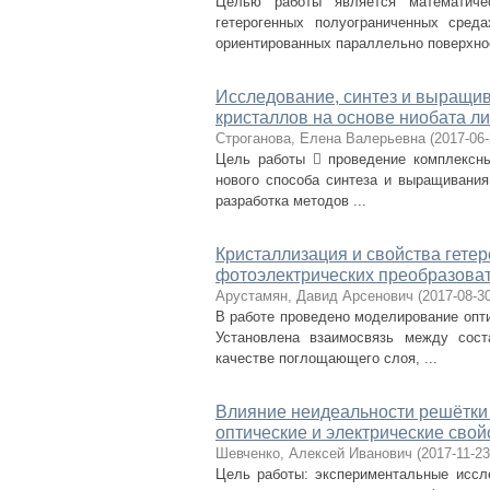
Целью работы является математиче
гетерогенных полуограниченных сред
ориентированных параллельно поверхнос
Исследование, синтез и выращив
кристаллов на основе ниобата л
Строганова, Елена Валерьевна
(
2017-06
Цель работы  проведение комплексны
нового способа синтеза и выращивания
разработка методов ...
Кристаллизация и свойства гетеро
фотоэлектрических преобразова
Арустамян, Давид Арсенович
(
2017-08-3
В работе проведено моделирование опти
Установлена взаимосвязь между сост
качестве поглощающего слоя, ...
Влияние неидеальности решётки
оптические и электрические свой
Шевченко, Алексей Иванович
(
2017-11-23
Цель работы: экспериментальные иссл