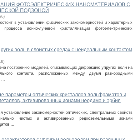
ЗАЦИЯ ФОТОЭЛЕКТРИЧЕСКИХ НАНОМАТЕРИАЛОВ С
ЧЕСКОЙ ПОДЗОНОЙ
26
)
остоит в установлении физических закономерностей и характерных
ей процесса ионно-лучевой кристаллизации фотоэлектрических
ругих волн в слоистых средах с неидеальным контактом
18
)
ена построению моделей, описывающих дифракцию упругих волн на
льного контакта, расположенных между двумя разнородными
...
ые параметры оптических кристаллов вольфраматов и
еталлов, активированных ионами неодима и эрбия
я установление закономерностей оптических, спектральных свойств
нально чистых и активированных редкоземельными ионами
тов ...
езоактуаторов с упругим волноводом при различных