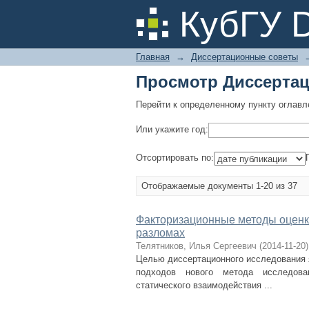
Просмотр Диссертац
КубГУ 
Главная
→
Диссертационные советы
Просмотр Диссертац
Перейти к определенному пункту оглавл
Или укажите год:
Отсортировать по:
Отображаемые документы 1-20 из 37
Факторизационные методы оценки
разломах
Телятников, Илья Сергеевич
(
2014-11-20
)
Целью диссертационного исследования я
подходов нового метода исследова
статического взаимодействия ...