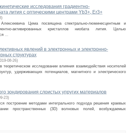
кинетические исследования градиентно-
ата лития с оптическими центрами Yb3+, Er3+
8
)
 Алексеевича Цема посвящена спектрально-люминесцентным и
иентно-активированных кристаллов ниобата лития. Целью
я ...
лективных явлений в электронных и электронно-
рных структурах
019-08-26
)
в теоретическом исследовании влияния взаимодействия носителей
руктур, удерживающих потенциалов, магнитного и электрического
ого зондирования слоистых упругих материалов
09-23
)
ся построение методами интегрального подхода решения краевых
ании пространственных (3D) волновых полей, возбуждаемых