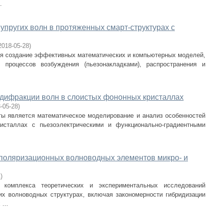
.
упругих волн в протяженных смарт-структурах с
2018-05-28
)
я создание эффективных математических и компьютерных моделей,
процессов возбуждения (пьезонакладками), распространения и
 дифракции волн в слоистых фононных кристаллах
-05-28
)
ы является математическое моделирование и анализ особенностей
исталлах с пьезоэлектрическими и функционально-градиентными
поляризационных волноводных элементов микро- и
1
)
комплекса теоретических и экспериментальных исследований
х волноводных структурах, включая закономерности гибридизации
...