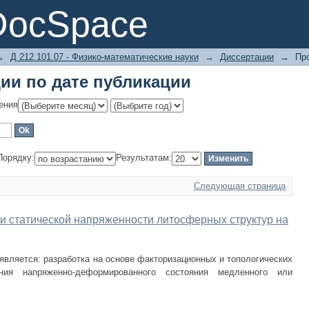
ии по дате публикации
DocSpace
→
Д 212.101.07 - Физико-математические науки
→
Диссертации
→
Пр
ии по дате публикации
ения
Порядку:
Результатам:
Следующая страница
 статической напряженности литосферных структур на
вляется: разработка на основе факторизационных и топологических
ния напряженно-деформированного состояния медленного или