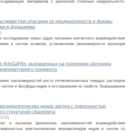
нсодержащих материалов с различной степенью неидеальности.
крытиями при описании их неоднородности и формы
мися функциями
)
в исследовании новых задач механики контактного взаимодействия
тиями и систем штампов, установлении закономерности эволюции
в AlInGaPAs, выращенных на подложках арсенида
температурного градиента
анию закономерностей роста пятикомпонентных твердых растворов
а галлия и фосфида индия и исследовании их свойств. Выращивание
коэнергетических ионов аргона с поверхностью
со структурой сфалерита
03-23
)
оит в изучении физических закономерностей взаимодействия
поверхностью кристаллических моноарсенидов индия и галлия со