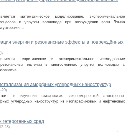
ляется математическое моделирование, экспериментальное
роцессов в упругом волноводе при возбуждении волн Лэмба
туаторами ...
изация энергии и резонансные эффекты в повреждённых
0
)
ляется теоретическое и экспериментальное исследование
 резонансных явлений в многослойных упругих волноводах с
зработка ...
исталлизация аморфных углеродных наноструктур
-20
)
тоит в изучении физических закономерностей электронно-
рфных углеродных наноструктур из изопарафиновых и нафтеновых
 гетерогенных сред
12-28
)