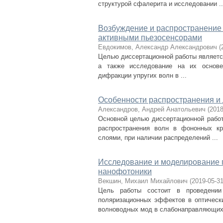
структурой сфалерита и исследовании ..
Возбуждение и распространение 
активными пьезосенсорами
Евдокимов, Александр Александрович
(
Целью диссертационной работы являетс
а также исследование на их основе 
дифракции упругих волн в ...
Особенности распространения и
Александров, Андрей Анатольевич
(
2018
Основной целью диссертационной работ
распространения волн в фононных кр
слоями, при наличии распределений ...
Исследование и моделирование 
нанофотоники
Векшин, Михаил Михайлович
(
2019-05-3
Цель работы состоит в проведении 
поляризационных эффектов в оптически
волноводных мод в слабонаправляющих 