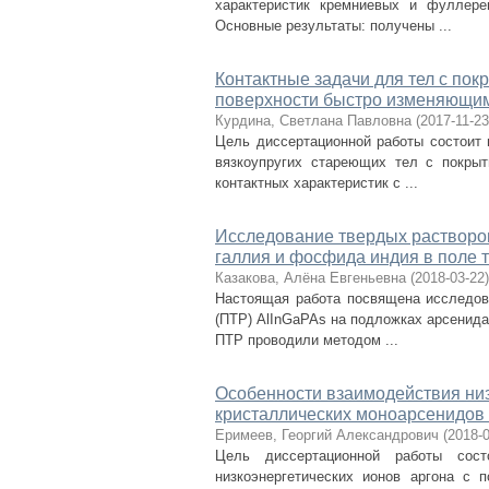
характеристик кремниевых и фуллере
Основные результаты: получены ...
Контактные задачи для тел с по
поверхности быстро изменяющи
Курдина, Светлана Павловна
(
2017-11-23
Цель диссертационной работы состоит 
вязкоупругих стареющих тел с покры
контактных характеристик с ...
Исследование твердых растворо
галлия и фосфида индия в поле 
Казакова, Алёна Евгеньевна
(
2018-03-22
)
Настоящая работа посвящена исследов
(ПТР) AlInGaPAs на подложках арсенид
ПТР проводили методом ...
Особенности взаимодействия низ
кристаллических моноарсенидов 
Еримеев, Георгий Александрович
(
2018-
Цель диссертационной работы сост
низкоэнергетических ионов аргона с 