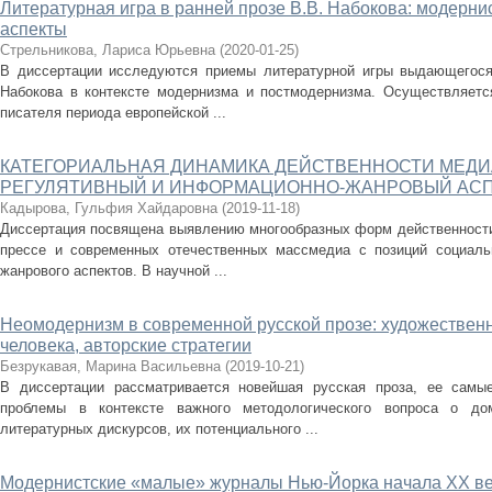
Литературная игра в ранней прозе В.В. Набокова: модерни
аспекты
Стрельникова, Лариса Юрьевна
(
2020-01-25
)
В диссертации исследуются приемы литературной игры выдающегося 
Набокова в контексте модернизма и постмодернизма. Осуществляетс
писателя периода европейской ...
КАТЕГОРИАЛЬНАЯ ДИНАМИКА ДЕЙСТВЕННОСТИ МЕДИ
РЕГУЛЯТИВНЫЙ И ИНФОРМАЦИОННО-ЖАНРОВЫЙ АС
Кадырова, Гульфия Хайдаровна
(
2019-11-18
)
Диссертация посвящена выявлению многообразных форм действенности 
прессе и современных отечественных массмедиа с позиций социальн
жанрового аспектов. В научной ...
Неомодернизм в современной русской прозе: художествен
человека, авторские стратегии
Безрукавая, Марина Васильевна
(
2019-10-21
)
В диссертации рассматривается новейшая русская проза, ее самы
проблемы в контексте важного методологического вопроса о до
литературных дискурсов, их потенциального ...
Модернистские «малые» журналы Нью-Йорка начала XX в