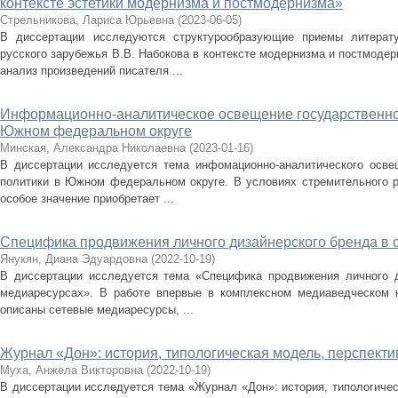
контексте эстетики модернизма и постмодернизма»
Стрельникова, Лариса Юрьевна
(
2023-06-05
)
В диссертации исследуются структурообразующие приемы литерат
русского зарубежья В.В. Набокова в контексте модернизма и постмоде
анализ произведений писателя ...
Информационно-аналитическое освещение государственно
Южном федеральном округе
Минская, Александра Николаевна
(
2023-01-16
)
В диссертации исследуется тема инфомационно-аналитического осве
политики в Южном федеральном округе. В условиях стремительного 
особое значение приобретает ...
Специфика продвижения личного дизайнерского бренда в
Янукян, Диана Эдуардовна
(
2022-10-19
)
В диссертации исследуется тема «Специфика продвижения личного д
медиаресурсах». В работе впервые в комплексном медиаведческом к
описаны сетевые медиаресурсы, ...
Журнал «Дон»: история, типологическая модель, перспект
Муха, Анжела Викторовна
(
2022-10-19
)
В диссертации исследуется тема «Журнал «Дон»: история, типологичес