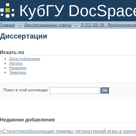
Диссертации
КубГУ DocSpac
Главная
→
Диссертационные советы
→
Д 212.101.04 - Филологически
Диссертации
Искать по
Дата публикации
Авторы
Названия
Тематика
Поиск в этой коллекции:
Недавние добавления
«Структурообразующие приемы литературной игры в ранней