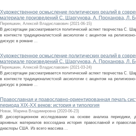
Художественное осмысление политических реалий в совре
материале произведений С. Шаргунова, А. Проханова, Л. 
Переяшкин, Алексей Владиславович
(
2021-06-15
)
В диссертации рассматривается политический аспект творчества С. Шар
в контексте традиционалистской аксиологии с акцентом на религиозно
дискурс в романе ...
Художественное осмысление политических реалий в совре
материале произведений С. Шаргунова, А. Проханова, Л. 
Переяшкин, Алексей Владиславович
(
2021-03-24
)
В диссертации рассматривается политический аспект творчества С. Шар
в контексте традиционалистской аксиологии с акцентом на религиозно
дискурс в романе ...
Православная и православно-ориентированная печать си
периода XIX-XX веков: история и типология
Новак, Марина Владимировна
(
2020-06-23
)
В диссертационном исследовании на основе анализа периодики, д
архивных материалов воссоздана история православной и православ
диаспоры США. Из всего массива ...