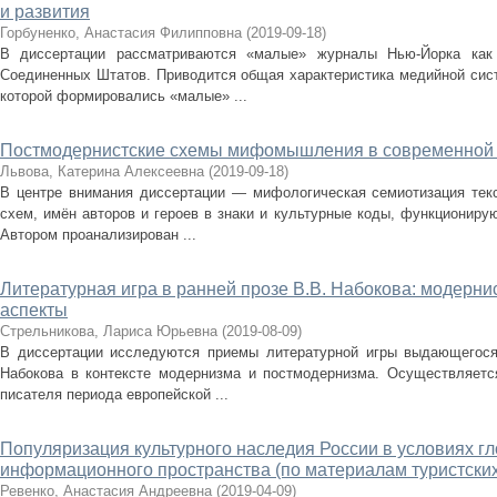
и развития
Горбуненко, Анастасия Филипповна
(
2019-09-18
)
В диссертации рассматриваются «малые» журналы Нью-Йорка как
Соединенных Штатов. Приводится общая характеристика медийной сис
которой формировались «малые» ...
Постмодернистские схемы мифомышления в современной 
Львова, Катерина Алексеевна
(
2019-09-18
)
В центре внимания диссертации — мифологическая семиотизация тек
схем, имён авторов и героев в знаки и культурные коды, функциониру
Автором проанализирован ...
Литературная игра в ранней прозе В.В. Набокова: модерни
аспекты
Стрельникова, Лариса Юрьевна
(
2019-08-09
)
В диссертации исследуются приемы литературной игры выдающегося 
Набокова в контексте модернизма и постмодернизма. Осуществляетс
писателя периода европейской ...
Популяризация культурного наследия России в условиях г
информационного пространства (по материалам туристски
Ревенко, Анастасия Андреевна
(
2019-04-09
)