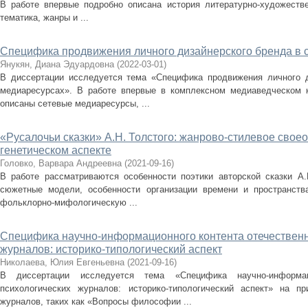
В работе впервые подробно описана история литературно-художеств
тематика, жанры и ...
Специфика продвижения личного дизайнерского бренда в
Янукян, Диана Эдуардовна
(
2022-03-01
)
В диссертации исследуется тема «Специфика продвижения личного д
медиаресурсах». В работе впервые в комплексном медиаведческом к
описаны сетевые медиаресурсы, ...
«Русалочьи сказки» А.Н. Толстого: жанрово-стилевое своео
генетическом аспекте
Головко, Варвара Андреевна
(
2021-09-16
)
В работе рассматриваются особенности поэтики авторской сказки А.
сюжетные модели, особенности организации времени и пространст
фольклорно-мифологическую ...
Специфика научно-информационного контента отечественн
журналов: историко-типологический аспект
Николаева, Юлия Евгеньевна
(
2021-09-16
)
В диссертации исследуется тема «Специфика научно-информац
психологических журналов: историко-типологический аспект» на пр
журналов, таких как «Вопросы философии ...